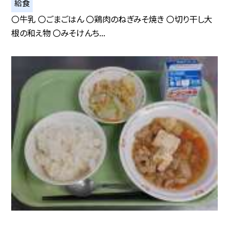
給食
〇牛乳 〇ごまごはん 〇鶏肉のねぎみそ焼き 〇切り干し大
根の和え物 〇みそけんち...