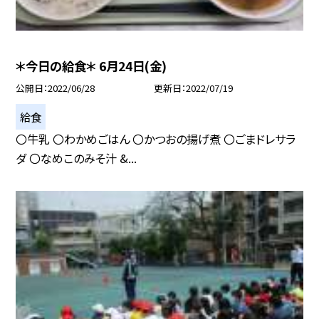
＊今日の給食＊ 6月24日(金)
公開日
2022/06/28
更新日
2022/07/19
給食
〇牛乳 〇わかめごはん 〇かつおの揚げ煮 〇ごまドレサラ
ダ 〇なめこのみそ汁 &...