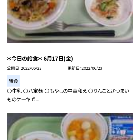
＊今日の給食＊ 6月17日(金)
公開日
2022/06/23
更新日
2022/06/23
給食
〇牛乳 〇八宝麺 〇もやしの中華和え 〇りんごとさつまい
ものケーキ Ϭ...