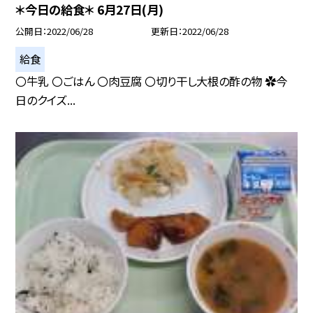
＊今日の給食＊ 6月27日(月)
公開日
2022/06/28
更新日
2022/06/28
給食
〇牛乳 〇ごはん 〇肉豆腐 〇切り干し大根の酢の物 ✿今
日のクイズ...