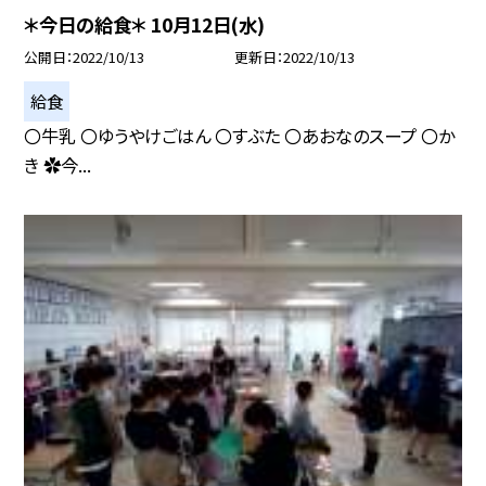
＊今日の給食＊ 10月12日(水)
公開日
2022/10/13
更新日
2022/10/13
給食
〇牛乳 〇ゆうやけごはん 〇すぶた 〇あおなのスープ 〇か
き ✿今...