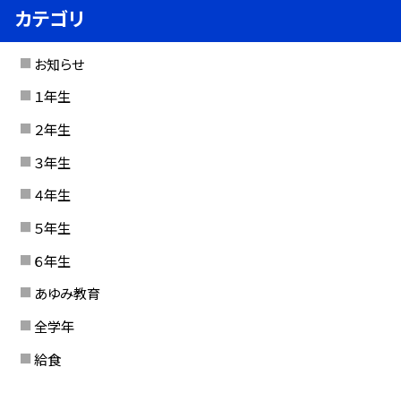
カテゴリ
お知らせ
１年生
２年生
３年生
４年生
５年生
６年生
あゆみ教育
全学年
給食