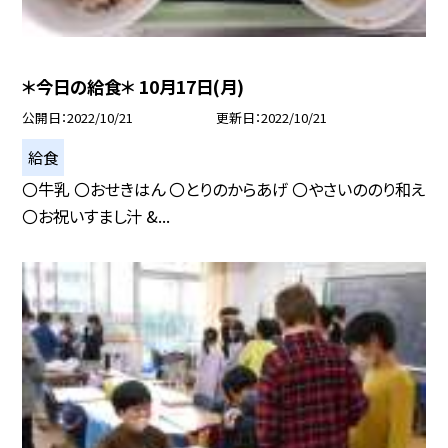
＊今日の給食＊ 10月17日(月)
公開日
2022/10/21
更新日
2022/10/21
給食
〇牛乳 〇おせきはん 〇とりのからあげ 〇やさいののり和え
〇お祝いすまし汁 &...