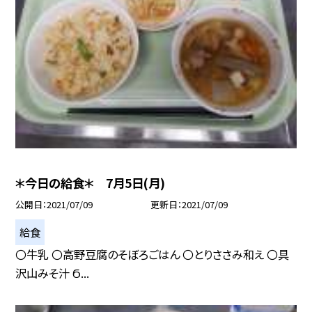
＊今日の給食＊ 7月5日(月)
公開日
2021/07/09
更新日
2021/07/09
給食
〇牛乳 〇高野豆腐のそぼろごはん 〇とりささみ和え 〇具
沢山みそ汁 Ϭ...