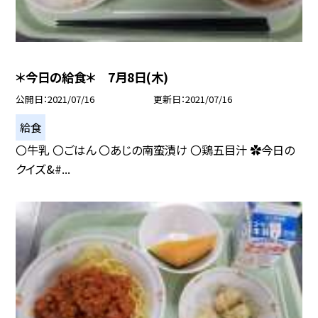
＊今日の給食＊ 7月8日(木)
公開日
2021/07/16
更新日
2021/07/16
給食
〇牛乳 〇ごはん 〇あじの南蛮漬け 〇鶏五目汁 ✿今日の
クイズ&#...