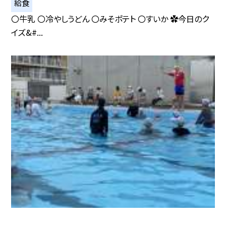
給食
〇牛乳 〇冷やしうどん 〇みそポテト 〇すいか ✿今日のク
イズ&#...