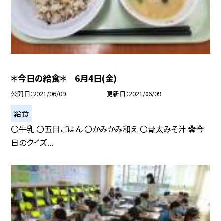
＊今日の給食＊ 6月4日(金)
公開日
2021/06/09
更新日
2021/06/09
給食
〇牛乳 〇五目ごはん 〇かみかみ和え 〇骨太みそ汁 ✿今
日のクイズ...