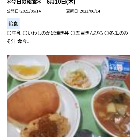
＊今日の給食＊ 6月10日(木)
公開日
2021/06/14
更新日
2021/06/14
給食
〇牛乳 〇いわしのかば焼き丼 〇五目きんぴら 〇冬瓜のみ
そ汁 ✿今...