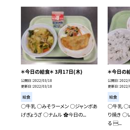
＊今日の給食＊ 3月17日(木)
＊今日の給
公開日
2022/03/18
公開日
2022/
更新日
2022/03/18
更新日
2022/
給食
給食
○牛乳 ○みそラーメン ○ジャンボあ
○牛乳 ○
げぎょうざ ○ナムル ✿今日の...
り焼き ○
る ...