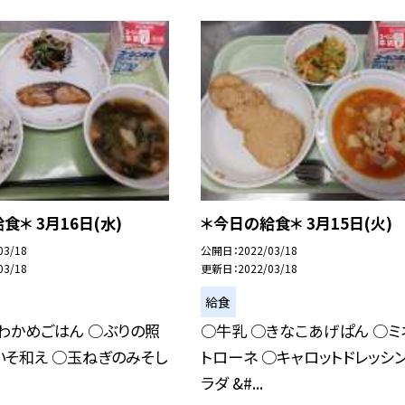
食＊ 3月16日(水)
＊今日の給食＊ 3月15日(火)
03/18
公開日
2022/03/18
03/18
更新日
2022/03/18
給食
わかめごはん ○ぶりの照
○牛乳 ○きなこあげぱん ○ミ
いそ和え ○玉ねぎのみそし
トローネ ○キャロットドレッシ
ラダ &#...