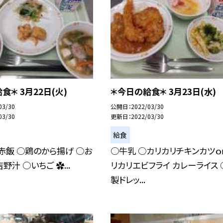
食＊ 3月22日(火)
＊今日の給食＊ 3月23日(水)
03/30
公開日
2022/03/30
03/30
更新日
2022/03/30
給食
赤飯 ○鶏のから揚げ ○お
○牛乳 ○カリカリチキンカツｏｒ
野汁 ○いちご ✿...
リカリエビフライ カレーライス 
製ドレッ...