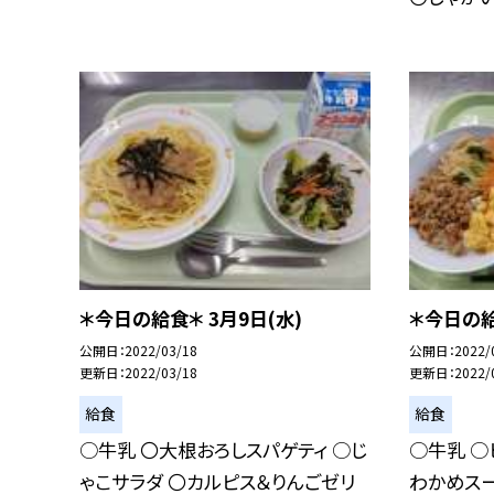
＊今日の給食＊ 3月9日(水)
＊今日の給
公開日
2022/03/18
公開日
2022/
更新日
2022/03/18
更新日
2022/
給食
給食
○牛乳 〇大根おろしスパゲティ ○じ
○牛乳 ○
ゃこサラダ 〇カルピス＆りんごゼリ
わかめスー