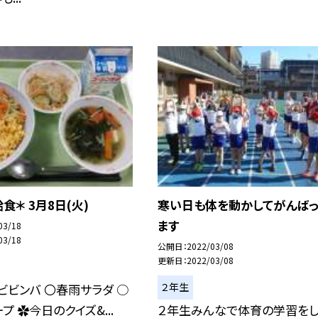
食＊ 3月8日(火)
寒い日も体を動かしてがんばっ
ます
03/18
03/18
公開日
2022/03/08
更新日
2022/03/08
２年生
ビビンバ 〇春雨サラダ ○
プ ✿今日のクイズ&...
２年生みんなで体育の学習をし