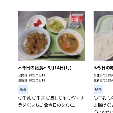
＊今日の給食＊ 3月14日(月)
＊今日の給
公開日
2022/03/18
公開日
2022/
更新日
2022/03/18
更新日
2022/
給食
給食
○牛乳 ○牛丼 ○五目じる ○ツナサ
○牛乳 ○
ラダ ○いちご ✿今日のクイズ...
ま揚げ 〇
〇じゃがいも