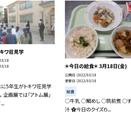
トキワ荘見学
03/18
＊今日の給食＊ 3月18日(金)
03/18
公開日
2022/03/18
更新日
2022/03/18
水に5年生がトキワ荘見学
給食
。 企画展では「アトム展」
○牛乳 ○鯛めし ○筑前煮 ○
..
汁 ✿今日のクイズϬ...