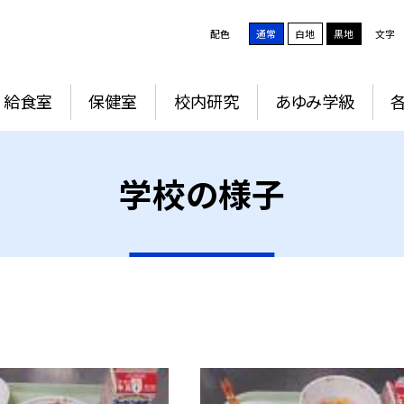
配色
通常
白地
黒地
文字
給食室
保健室
校内研究
あゆみ学級
学校の様子