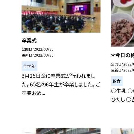
卒業式
公開日
2022/03/30
＊今日の給
更新日
2022/03/30
公開日
2022/
全学年
更新日
2022/
3月25日金に卒業式が行われまし
給食
た。 65名の6年生が卒業しました。 ご
○牛乳 ○
卒業おめ...
ひたし ○吉