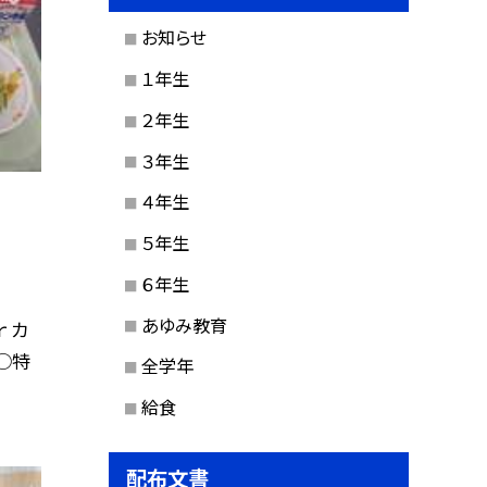
お知らせ
１年生
２年生
３年生
４年生
５年生
６年生
あゆみ教育
 カ
○特
全学年
給食
配布文書