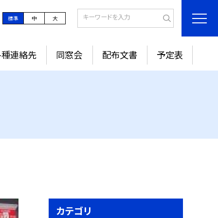
標準
中
大
各種連絡先
同窓会
配布文書
予定表
カテゴリ