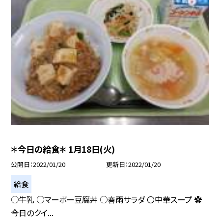
＊今日の給食＊ 1月18日(火)
公開日
2022/01/20
更新日
2022/01/20
給食
○牛乳 ○マーボー豆腐丼 ○春雨サラダ 〇中華スープ ✿
今日のクイ...