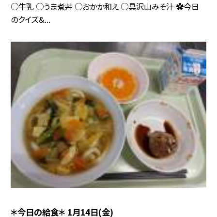
○牛乳 ○うま煮丼 ○おかか和え ○具沢山みそ汁 ✿今日
のクイズ&...
＊今日の給食＊ 1月14日(金)