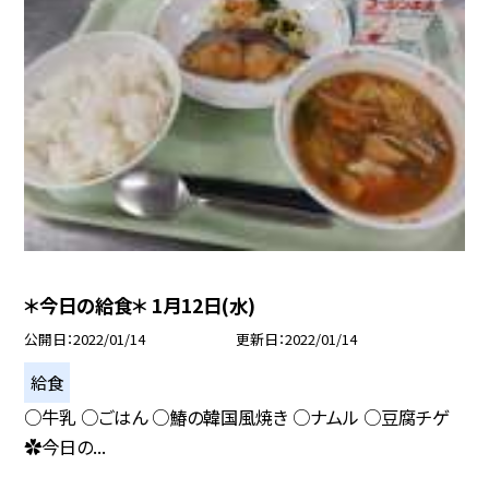
＊今日の給食＊ 1月12日(水)
公開日
2022/01/14
更新日
2022/01/14
給食
○牛乳 ○ごはん ○鰆の韓国風焼き ○ナムル ○豆腐チゲ
✿今日の...