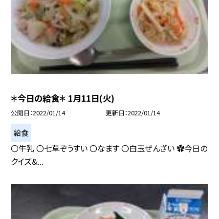
＊今日の給食＊ 1月11日(火)
公開日
2022/01/14
更新日
2022/01/14
給食
〇牛乳 〇七草ぞうすい 〇なます 〇白玉ぜんざい ✿今日の
クイズ&...