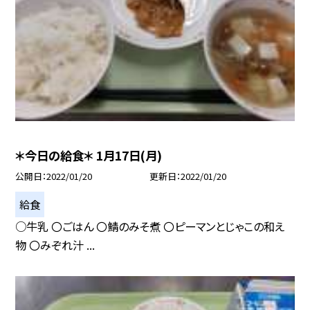
＊今日の給食＊ 1月17日(月)
公開日
2022/01/20
更新日
2022/01/20
給食
○牛乳 〇ごはん 〇鯖のみそ煮 〇ピーマンとじゃこの和え
物 〇みぞれ汁 ...