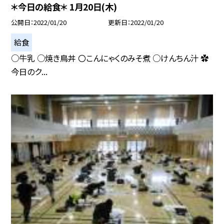
＊今日の給食＊ 1月20日(木)
公開日
2022/01/20
更新日
2022/01/20
給食
○牛乳 ○焼き鳥丼 〇こんにゃくのみそ煮 ○けんちん汁 ✿
今日のク...