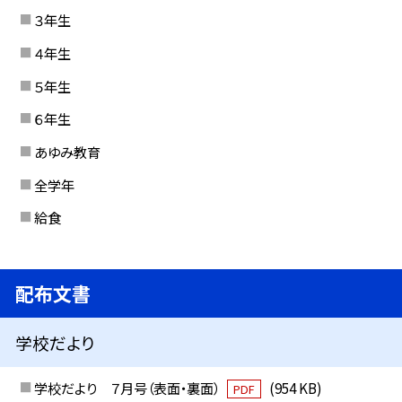
３年生
４年生
５年生
６年生
あゆみ教育
全学年
給食
配布文書
学校だより
学校だより ７月号（表面・裏面）
(954 KB)
PDF