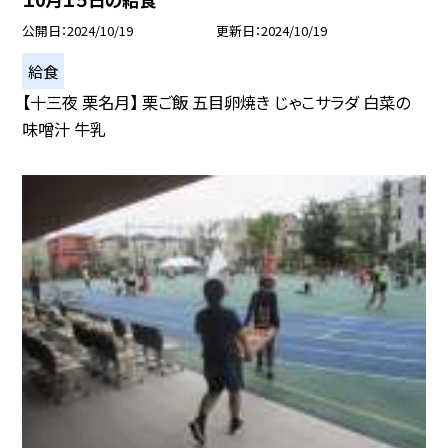
公開日
2024/10/19
更新日
2024/10/19
給食
【十三夜 栗名月】 栗ご飯 五目卵焼き じゃこサラダ 白菜の
味噌汁 牛乳