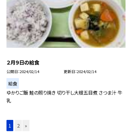
２月９日の給食
公開日
2024/02/14
更新日
2024/02/14
給食
ゆかりご飯 鮭の照り焼き 切り干し大根五目煮 さつま汁 牛
乳
1
2
»