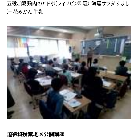
五穀ご飯 鶏肉のアドボ（フィリピン料理） 海藻サラダ すまし
汁 花みかん 牛乳
道徳科授業地区公開講座