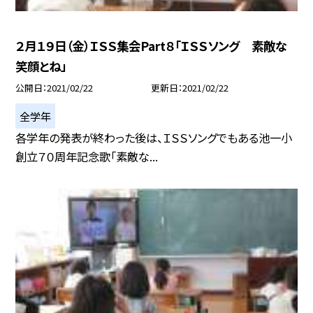
２月１９日（金）ＩＳＳ集会Part８「ＩＳＳソング 素敵な
笑顔とね」
公開日
2021/02/22
更新日
2021/02/22
全学年
各学年の発表が終わった後は、ＩＳＳソングでもある池一小
創立７０周年記念歌「素敵な...