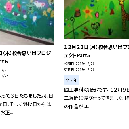
１２月２３日（月）校舎思い出プ
日（木）校舎思い出プロジ
ェクトPart5
ｒｔ６
公開日
2019/12/26
更新日
2019/12/26
12/26
12/26
全学年
図工専科の服部です。 １２月９
って３日たちました。明日
二週間に渡り行ってきました「階
庁日、そして明後日からは
の作品がほ...
正...