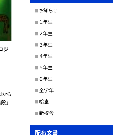
お知らせ
１年生
２年生
３年生
ロジ
４年生
５年生
６年生
全学年
日から
給食
段」
新校舎
配布文書