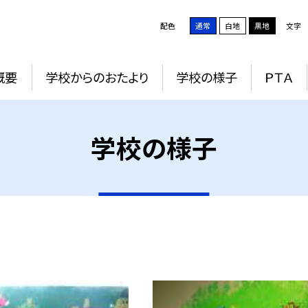
配色
通常
白地
黒地
文字
概要
学校からのおたより
学校の様子
ＰＴＡ
学校の様子