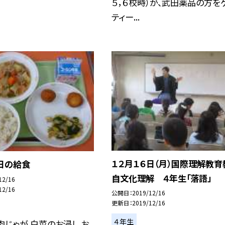
５，６校時）が、武田薬品の方を
ティー...
１２月１６日（月）国際理解教育
日の給食
自文化理解 ４年生「落語」
12/16
12/16
公開日
2019/12/16
更新日
2019/12/16
４年生
肉じゃが 白菜のお浸し お