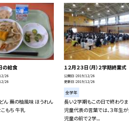
日の給食
１２月２３日（月）２学期終業式
12/26
公開日
2019/12/26
12/26
更新日
2019/12/26
全学年
どん 蕪の柚風味 ほうれん
長い２学期もこの日で終わりま
こもち 牛乳
児童代表の言葉では、３年生が
児童の前で２学...