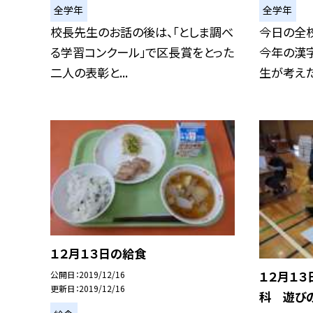
全学年
全学年
校長先生のお話の後は、「としま調べ
今日の全
る学習コンクール」で区長賞をとった
今年の漢字
二人の表彰と...
生が考えた池
１２月１３日の給食
１２月１３
公開日
2019/12/16
更新日
2019/12/16
科 遊び