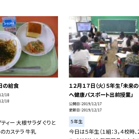
日の給食
１２月１７日（火）５年生「未来
へ健康パスポート出前授業」
12/18
12/18
公開日
2019/12/17
更新日
2019/12/17
５年生
ティー 大根サラダ ぐりと
のカステラ 牛乳
今日は５年生（１組：３，４校時、