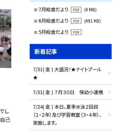
7月給食だより
(4 MB)
PDF
6月給食だより
(491 KB)
PDF
5月給食だより
PDF
新着記事
7/31( 金 ) 大盛況！★ナイトプール
★
7/31( 金 ) ７月３０日 保幼小連携
7/24( 金 ) 本日、夏季水泳２回目
でし
（１・２年）及び学習教室（３・４年）、
の自己
実施します。