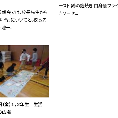
ースト 鶏の麹焼き 白身魚フライ
校朝会では、校長先生から
きソーセ...
「令」についてと、校長先
一...
日（金）１，２年生 生活
の広場