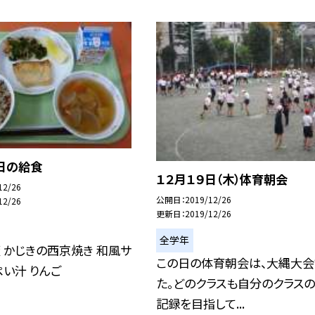
日の給食
１２月１９日（木）体育朝会
12/26
公開日
2019/12/26
12/26
更新日
2019/12/26
全学年
 かじきの西京焼き 和風サ
この日の体育朝会は、大縄大会
ぺい汁 りんご
た。どのクラスも自分のクラス
記録を目指して...