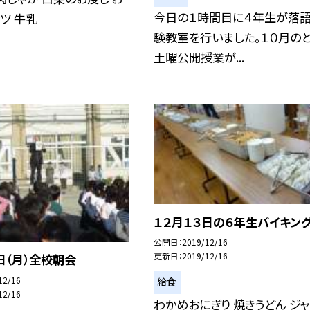
今日の１時間目に４年生が落
ツ 牛乳
験教室を行いました。１０月の
土曜公開授業が...
１２月１３日の６年生バイキン
公開日
2019/12/16
更新日
2019/12/16
日（月）全校朝会
12/16
給食
12/16
わかめおにぎり 焼きうどん ジ