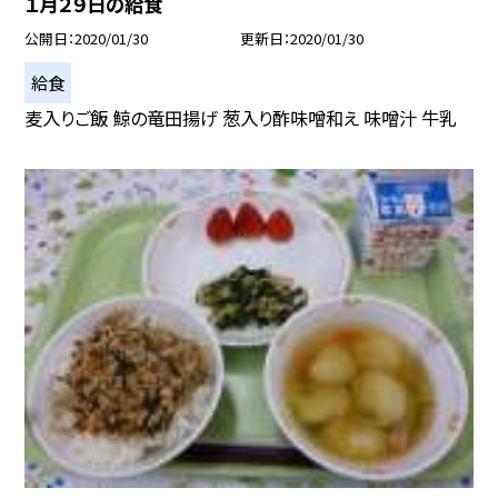
１月２９日の給食
公開日
2020/01/30
更新日
2020/01/30
給食
麦入りご飯 鯨の竜田揚げ 葱入り酢味噌和え 味噌汁 牛乳