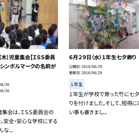
（木）児童集会【ＩＳＳ委員
６月２９日（水）１年生七夕飾り
〜シンボルマークの名前が
公開日
2016/06/29
更新日
2016/06/29
１年生
06/30
06/30
１年生が学校で育った竹に七
りを付けました。そして、短冊に
童集会は、ＩＳＳ委員会の
い事も書きまし...
。安全・安心な学校にする
な...