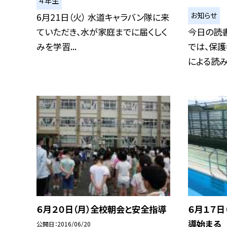
４年生
お知らせ
6月21日（火） 水道キャラバン隊に来
ていただき、水が家庭までに届くしく
今日の読書
みを学習...
では、保護
による読み聞
６月２０日（月）全校朝会と安全指導
６月１７日
導始まる
公開日
2016/06/20