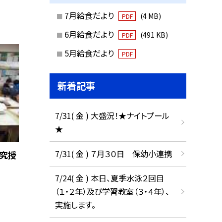
7月給食だより
(4 MB)
PDF
6月給食だより
(491 KB)
PDF
5月給食だより
PDF
新着記事
7/31( 金 ) 大盛況！★ナイトプール
★
7/31( 金 ) ７月３０日 保幼小連携
研究授
7/24( 金 ) 本日、夏季水泳２回目
（１・２年）及び学習教室（３・４年）、
実施します。