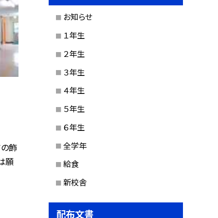
お知らせ
１年生
２年生
３年生
４年生
５年生
６年生
全学年
夕の飾
は願
給食
新校舎
配布文書