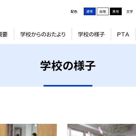
配色
通常
白地
黒地
文字
概要
学校からのおたより
学校の様子
ＰＴＡ
学校の様子