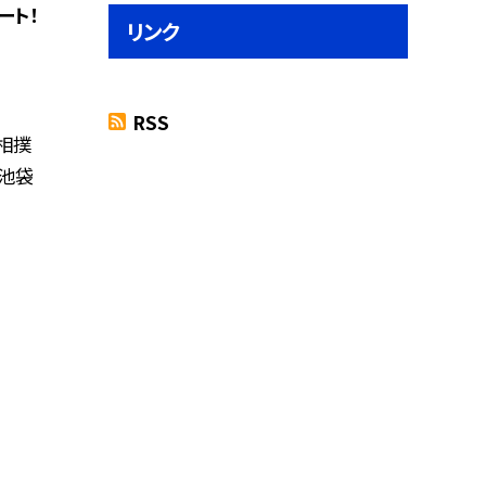
ート！
リンク
RSS
相撲
る池袋