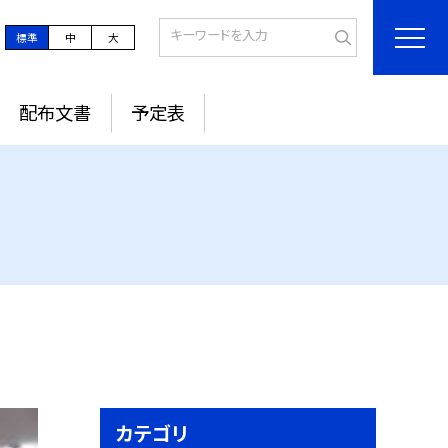
標準
中
大
配布文書
予定表
カテゴリ