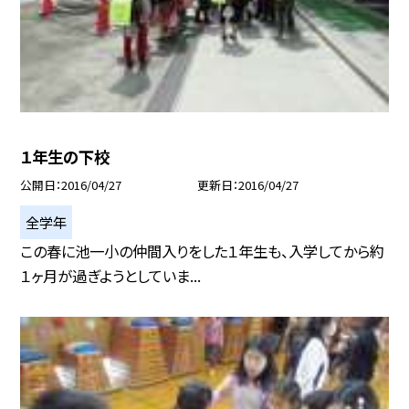
１年生の下校
公開日
2016/04/27
更新日
2016/04/27
全学年
この春に池一小の仲間入りをした１年生も、入学してから約
１ヶ月が過ぎようとしていま...