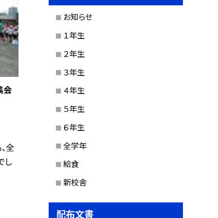
お知らせ
１年生
２年生
３年生
集会
４年生
５年生
６年生
全学年
、全
でし
給食
新校舎
配布文書