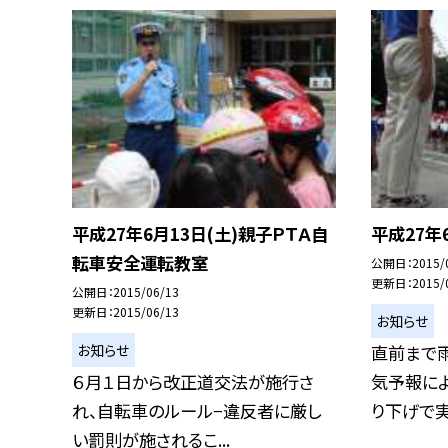
平成27年6月13日(土)親子ＰＴＡ自
平成27年
転車安全運転教室
公開日
2015/
更新日
2015/
公開日
2015/06/13
更新日
2015/06/13
お知らせ
お知らせ
直前まで
６月１日から改正道交法が施行さ
気予報によ
れ、自転車のルール−違反者に厳し
り下げで実施
い罰則が施されるこ...