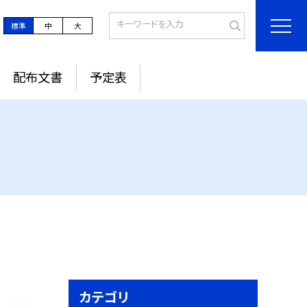
標準
中
大
配布文書
予定表
カテゴリ