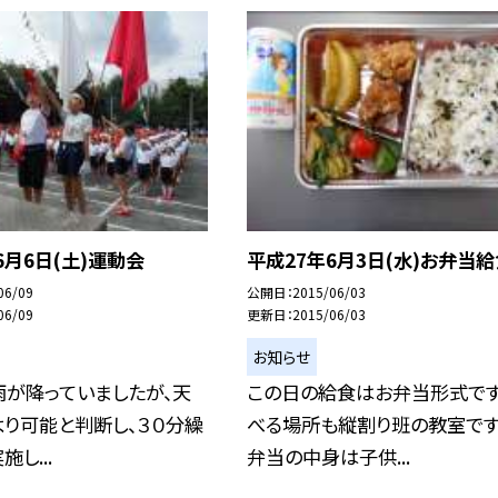
6月6日(土)運動会
平成27年6月3日(水)お弁当給
06/09
公開日
2015/06/03
06/09
更新日
2015/06/03
お知らせ
雨が降っていましたが、天
この日の給食はお弁当形式です
り可能と判断し、３０分繰
べる場所も縦割り班の教室です
し...
弁当の中身は子供...