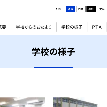
配色
通常
白地
黒地
文字
概要
学校からのおたより
学校の様子
ＰＴＡ
学校の様子