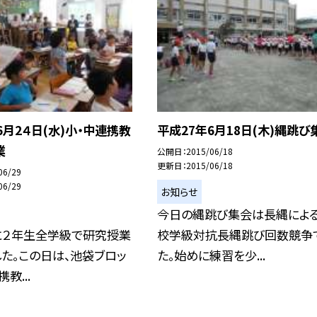
6月2４日(水)小・中連携教
平成27年6月18日(木)縄跳び
業
公開日
2015/06/18
更新日
2015/06/18
06/29
06/29
お知らせ
今日の縄跳び集会は長縄による
に２年生全学級で研究授業
校学級対抗長縄跳び回数競争
た。この日は、池袋ブロッ
た。始めに練習を少...
教...