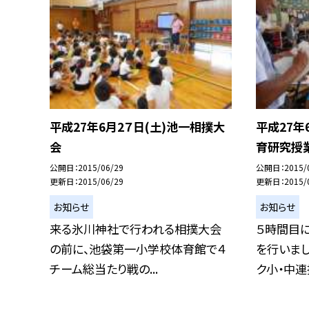
平成27年6月2７日(土)池一相撲大
平成27年
会
育研究授
公開日
2015/06/29
公開日
2015/
更新日
2015/06/29
更新日
2015/
お知らせ
お知らせ
来る氷川神社で行われる相撲大会
５時間目
の前に、池袋第一小学校体育館で４
を行いまし
チーム総当たり戦の...
ク小・中連携