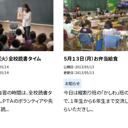
（火）全校読書タイム
５月１３日（月）お弁当給食
05/14
公開日
2013/05/13
05/14
更新日
2013/05/13
お知らせ
自習の時間は、全校読書タ
今日は縦割り班の「かしわ」班
。ＰＴＡのボランティアや先
で、１年生から６年生まで交流
...
らいただきし...