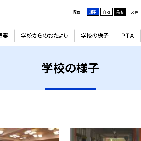
配色
通常
白地
黒地
文字
概要
学校からのおたより
学校の様子
ＰＴＡ
学校の様子