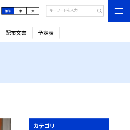
標準
中
大
配布文書
予定表
カテゴリ