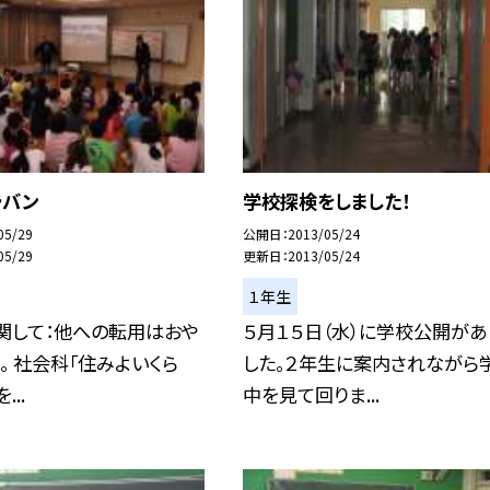
ラバン
学校探検をしました！
05/29
公開日
2013/05/24
05/29
更新日
2013/05/24
１年生
関して：他への転用はおや
５月１５日（水）に学校公開があ
。 社会科「住みよいくら
した。２年生に案内されながら
...
中を見て回りま...