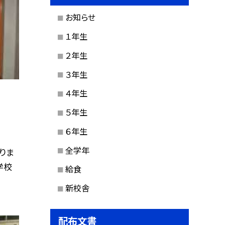
お知らせ
１年生
２年生
３年生
４年生
５年生
６年生
全学年
りま
学校
給食
新校舎
配布文書