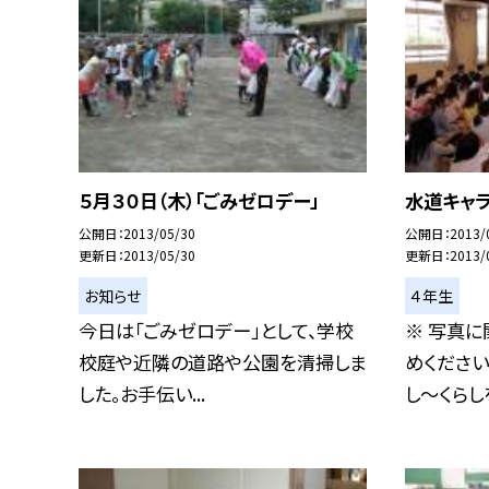
５月３０日（木）「ごみゼロデー」
水道キャ
公開日
2013/05/30
公開日
2013/
更新日
2013/05/30
更新日
2013/
お知らせ
４年生
今日は「ごみゼロデー」として、学校
※ 写真に
校庭や近隣の道路や公園を清掃しま
めください
した。お手伝い...
し〜くらしを