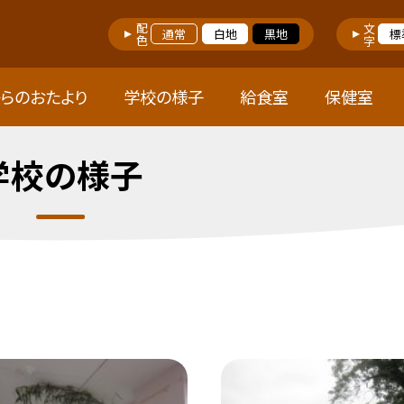
配色
文字
通常
白地
黒地
標
らのおたより
学校の様子
給食室
保健室
学校の様子