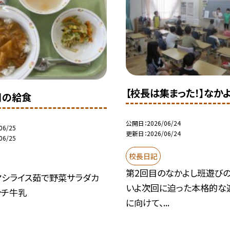
【校長は集まった！】なか
日の給食
公開日
2026/06/24
06/25
更新日
2026/06/24
06/25
校長日記
第2回目のなかよし班遊びの
ヤシライス茹で野菜サラダカ
いよ次回に迫った本格的な
ンチ牛乳
に向けて、...