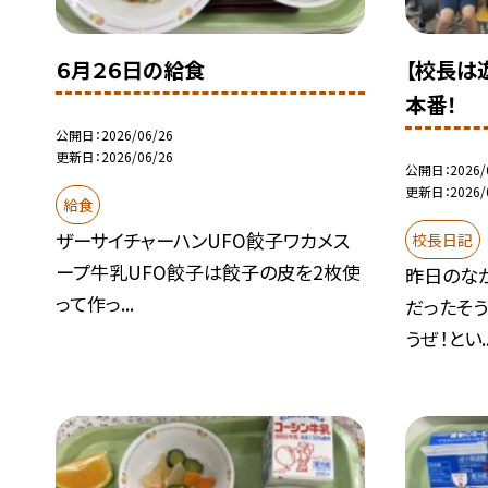
６月２６日の給食
【校長は
本番！
公開日
2026/06/26
更新日
2026/06/26
公開日
2026/
更新日
2026/
給食
ザーサイチャーハンUFO餃子ワカメス
校長日記
ープ牛乳UFO餃子は餃子の皮を2枚使
昨日のな
って作っ...
だったそ
うぜ！とい..