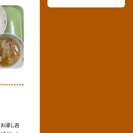
ンお浸し吉