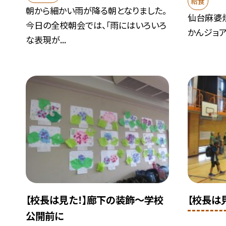
給食
朝から細かい雨が降る朝となりました。
仙台麻婆
今日の全校朝会では、「雨にはいろいろ
かんジョ
な表現が...
【校長は見た！】廊下の装飾～学校
【校長は
公開前に