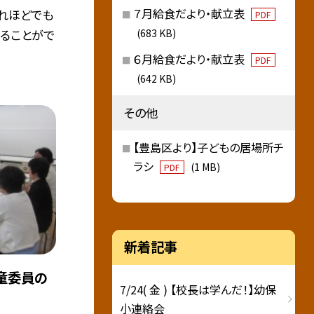
７月給食だより・献立表
れほどでも
PDF
ることがで
(683 KB)
６月給食だより・献立表
PDF
(642 KB)
その他
【豊島区より】子どもの居場所チ
ラシ
(1 MB)
PDF
新着記事
童委員の
7/24( 金 ) 【校長は学んだ！】幼保
小連絡会