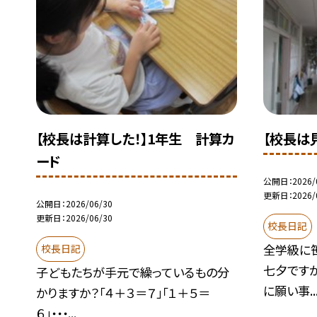
【校長は計算した！】1年生 計算カ
【校長は
ード
公開日
2026/
更新日
2026/
公開日
2026/06/30
更新日
2026/06/30
校長日記
全学級に
校長日記
七夕です
子どもたちが手元で繰っているもの分
に願い事..
かりますか？「４＋３＝７」「１＋５＝
６」・・・...