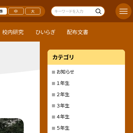
準
中
大
校内研究
ひいらぎ
配布文書
カテゴリ
お知らせ
１年生
２年生
３年生
４年生
５年生