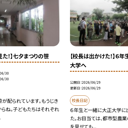
見た！】七夕まつりの笹
【校長は出かけた！】６年
大学へ
06/30
06/30
公開日
2026/06/29
更新日
2026/06/29
笹が配られています。もうじき
校長日記
からね。子どもたちはそれぞれ
６年生と一緒に大正大学に
.
た。お目当ては、都市型農
を見せても...