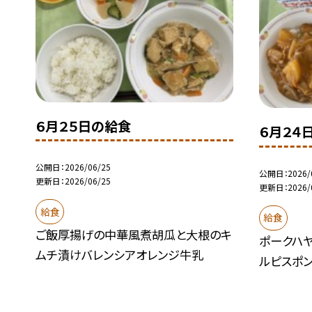
６月２５日の給食
６月２４
公開日
2026/06/25
公開日
2026/
更新日
2026/06/25
更新日
2026/
給食
給食
ご飯厚揚げの中華風煮胡瓜と大根のキ
ポークハ
ムチ漬けバレンシアオレンジ牛乳
ルピスポ