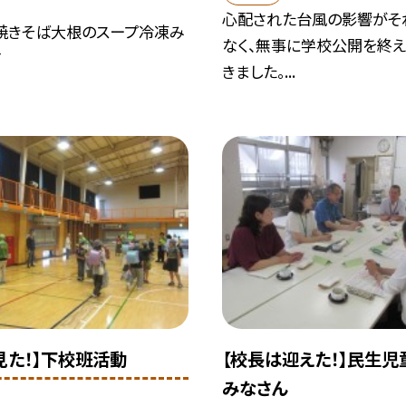
心配された台風の影響がそ
焼きそば大根のスープ冷凍み
なく、無事に学校公開を終え
ア
きました。...
見た！】下校班活動
【校長は迎えた！】民生児
みなさん