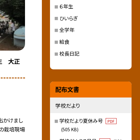
６年生
ひいらぎ
全学年
給食
校長日記
生 大正
配布文書
学校だより
出かけまし
学校だより夏休み号
PDF
業の栽培現場
(505 KB)