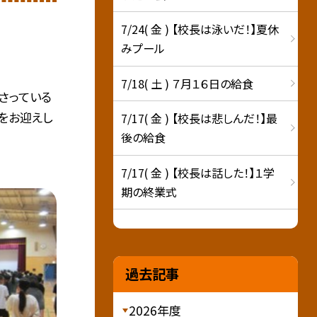
7/24( 金 ) 【校長は泳いだ！】夏休
みプール
7/18( 土 ) ７月１６日の給食
さっている
をお迎えし
7/17( 金 ) 【校長は悲しんだ！】最
後の給食
7/17( 金 ) 【校長は話した！】１学
期の終業式
過去記事
2026年度