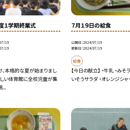
度１学期終業式
７月１９日の給食
07/19
公開日
2024/07/19
07/19
更新日
2024/07/19
給食
け、本格的な夏が始まりまし
【今日の献立】 ・牛乳 ・みそラ
涼しい体育館に全校児童が集
いそうサラダ ・オレンジシャー
..