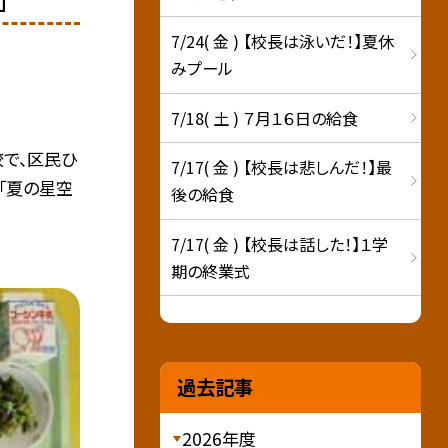
」
7/24( 金 ) 【校長は泳いだ！】夏休
みプール
7/18( 土 ) ７月１６日の給食
校で、区民ひ
7/17( 金 ) 【校長は悲しんだ！】最
「夏の星空
後の給食
7/17( 金 ) 【校長は話した！】１学
期の終業式
過去記事
2026年度