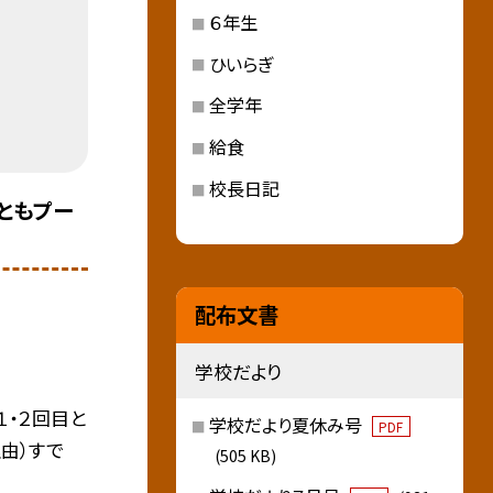
６年生
ひいらぎ
全学年
給食
校長日記
目ともプー
配布文書
学校だより
１・２回目と
学校だより夏休み号
PDF
理由）すで
(505 KB)