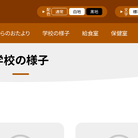
配色
文字
通常
白地
黒地
標
らのおたより
学校の様子
給食室
保健室
学校の様子