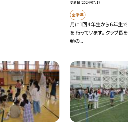
更新日
2024/07/17
全学年
月に1回４年生から６年生で
を 行っています。 クラブ長
動の...