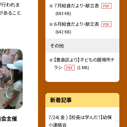
が行われま
７月給食だより・献立表
PDF
があること
(683 KB)
６月給食だより・献立表
PDF
(642 KB)
その他
【豊島区より】子どもの居場所チ
ラシ
(1 MB)
PDF
新着記事
7/24( 金 ) 【校長は学んだ！】幼保
議会主催
小連絡会