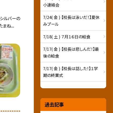
小連絡会
7/24( 金 ) 【校長は泳いだ！】夏休
 ・シルバーの
みプール
まね...
7/18( 土 ) ７月１６日の給食
7/17( 金 ) 【校長は悲しんだ！】最
後の給食
7/17( 金 ) 【校長は話した！】１学
期の終業式
過去記事