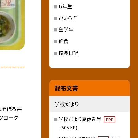
６年生
ひいらぎ
全学年
給食
校長日記
配布文書
学校だより
国風そぼろ丼
ツヨーグ
学校だより夏休み号
PDF
(505 KB)