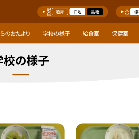
配色
文字
通常
白地
黒地
標
らのおたより
学校の様子
給食室
保健室
学校の様子