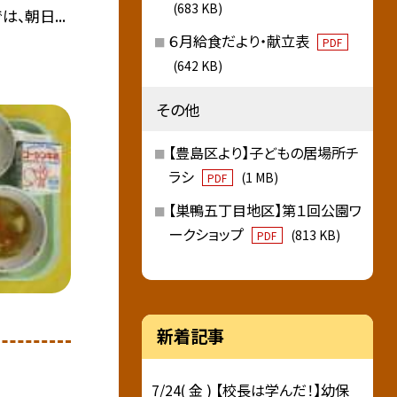
(683 KB)
、朝日...
６月給食だより・献立表
PDF
(642 KB)
その他
【豊島区より】子どもの居場所チ
ラシ
(1 MB)
PDF
【巣鴨五丁目地区】第１回公園ワ
ークショップ
(813 KB)
PDF
新着記事
7/24( 金 ) 【校長は学んだ！】幼保