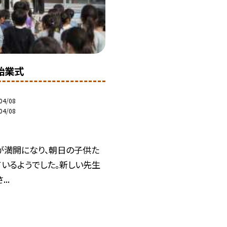
始業式
04/08
04/08
が満開になり、朝日の子供た
ているようでした。新しい先生
..