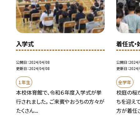
入学式
着任式・
公開日
2024/04/08
公開日
2024/
更新日
2024/04/08
更新日
2024/
１年生
全学年
本校体育館で、令和６年度入学式が挙
校庭の桜
行されました。 ご来賓やおうちの方々が
ちを迎え
たくさん...
方が着任さ.