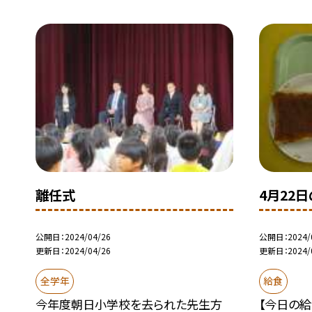
離任式
4月22
公開日
2024/04/26
公開日
2024/
更新日
2024/04/26
更新日
2024/
全学年
給食
今年度朝日小学校を去られた先生方
【今日の給食