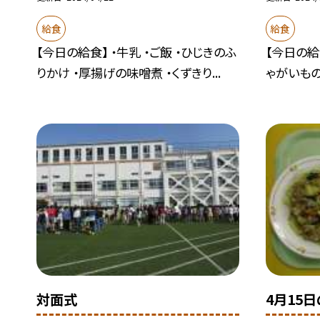
給食
給食
【今日の給食】 ・牛乳 ・ご飯 ・ひじきのふ
【今日の給食
りかけ ・厚揚げの味噌煮 ・くずきり...
ゃがいもの
対面式
4月15