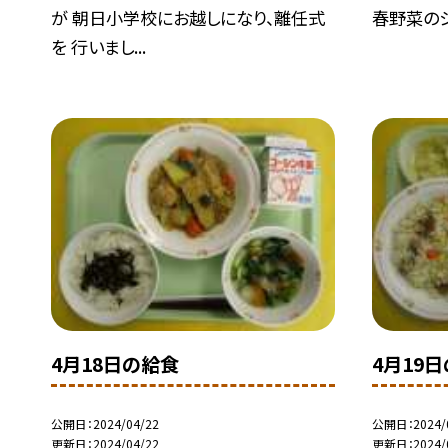
が 朝日小学校にお越しになり、離任式
春野菜のシ
を 行いまし...
4月18日の給食
4月19
公開日
2024/04/22
公開日
2024/
更新日
2024/04/22
更新日
2024/