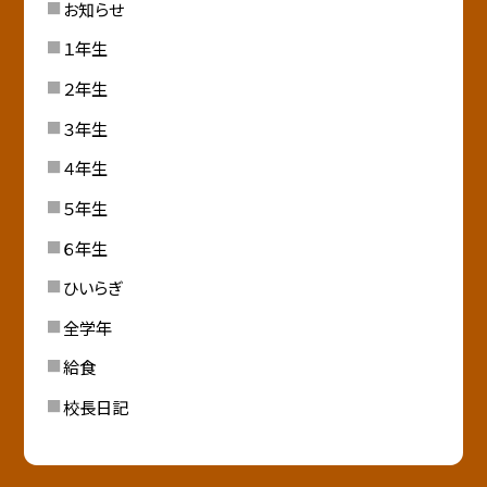
お知らせ
１年生
２年生
３年生
４年生
５年生
６年生
ひいらぎ
全学年
給食
校長日記