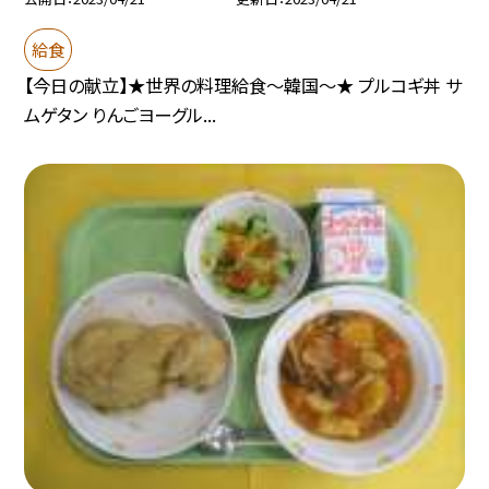
給食
【今日の献立】★世界の料理給食〜韓国〜★ プルコギ丼 サ
ムゲタン りんごヨーグル...