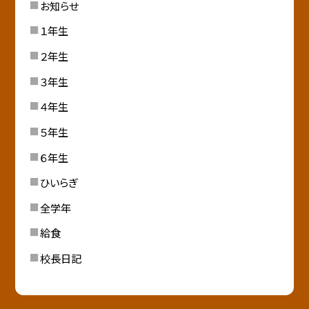
お知らせ
１年生
２年生
３年生
４年生
５年生
６年生
ひいらぎ
全学年
給食
校長日記