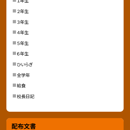
１年生
２年生
３年生
４年生
５年生
６年生
ひいらぎ
全学年
給食
校長日記
配布文書