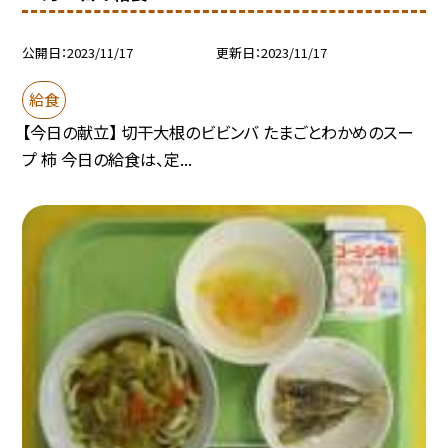
公開日
2023/11/17
更新日
2023/11/17
給食
【今日の献立】 切干大根のビビンバ たまごとわかめのスー
プ 柿 今日の給食は、定...