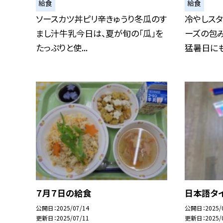
給食
給食
ソースカツ丼ピリ辛きゅうり冬瓜のす
冷やしス
まし汁牛乳今日は、夏が旬の「瓜」を
ーズの包
たっぷりと使...
猛暑日にもぴ
７月７日の給食
日本語タ
公開日
2025/07/14
公開日
2025/
更新日
2025/07/11
更新日
2025/