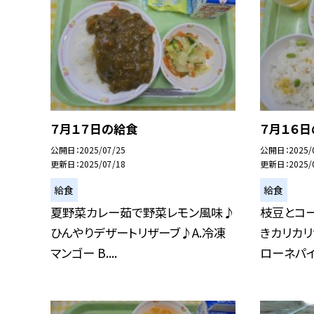
７月１７日の給食
７月１６
公開日
2025/07/25
公開日
2025/
更新日
2025/07/18
更新日
2025/
給食
給食
夏野菜カレー茹で野菜レモン風味♪
枝豆とコ
ひんやりデザートリザーブ♪A.冷凍
きカリカリ
マンゴー B....
ローネパイナ