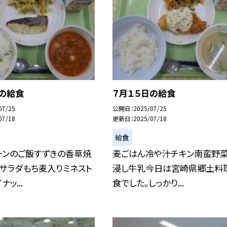
日の給食
７月１５日の給食
07/25
公開日
2025/07/25
07/18
更新日
2025/07/18
給食
ーンのご飯すずきの香草焼
麦ごはん冷や汁チキン南蛮野
サラダもち麦入りミネスト
浸し牛乳今日は宮崎県郷土料
ッ...
食でした。しっかり...