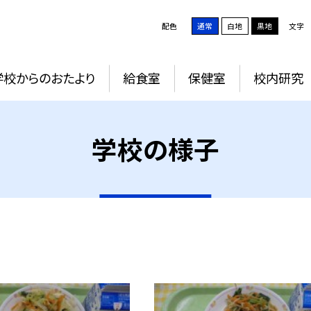
配色
通常
白地
黒地
文字
学校からのおたより
給食室
保健室
校内研究
学校の様子