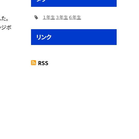
１年生
３年生
６年生
た。
ッジボ
リンク
RSS