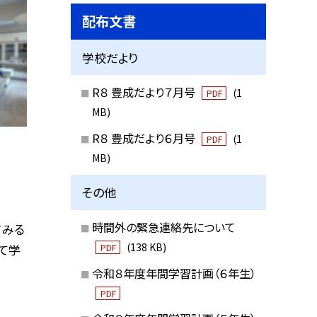
配布文書
学校だより
R８ 豊成だより７月号
(1
PDF
MB)
R８ 豊成だより６月号
(1
PDF
MB)
その他
時間外の緊急連絡先について
てみる
(138 KB)
いて学
PDF
令和８年度年間学習計画（６年生）
PDF