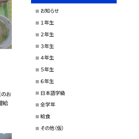
お知らせ
１年生
２年生
３年生
４年生
５年生
６年生
日本語学級
菜のお
理給
全学年
給食
その他（仮）