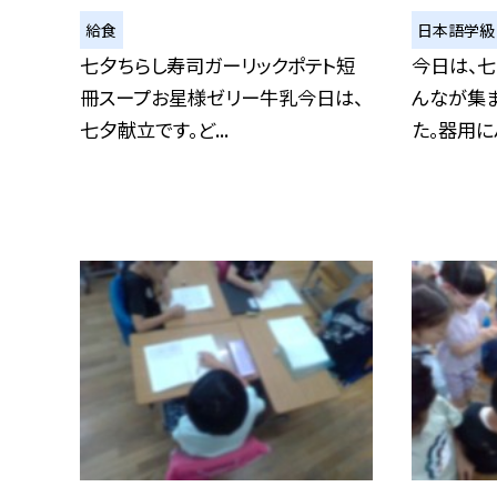
給食
日本語学級
七夕ちらし寿司ガーリックポテト短
今日は、
冊スープお星様ゼリー牛乳今日は、
んなが集ま
七夕献立です。ど...
た。器用にハ