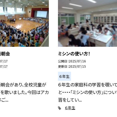
楽朝会
ミシンの使い方！
07/17
公開日
2025/07/16
07/17
更新日
2025/07/15
６年生
楽朝会があり、全校児童が
６年生の家庭科の学習を覗い
」を歌いました。今回はアカ
と・・・・「ミシンの使い方」につ
...
習をしてい...
６年生