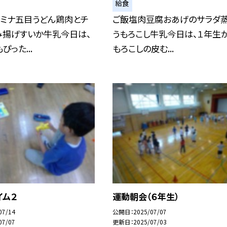
給食
タミナ五目うどん鶏肉とチ
ご飯塩肉豆腐おあげのサラダ
み揚げすいか牛乳今日は、
うもろこし牛乳今日は、１年生
った...
もろこしの皮む...
イム２
運動朝会（６年生）
07/14
公開日
2025/07/07
07/07
更新日
2025/07/03