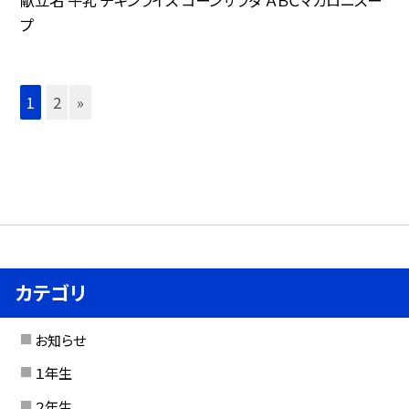
献立名 牛乳 チキンライス コーンサラダ ＡＢＣマカロニスー
プ
1
2
»
カテゴリ
お知らせ
１年生
２年生