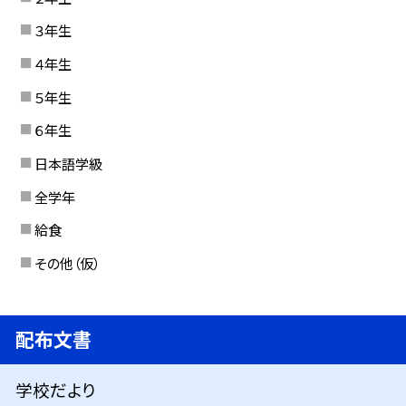
３年生
４年生
５年生
６年生
日本語学級
全学年
給食
その他（仮）
配布文書
学校だより