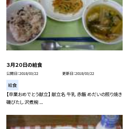
３月２０日の給食
公開日
2018/03/22
更新日
2018/03/22
給食
【卒業おめでとう献立】 献立名 牛乳 赤飯 めだいの照り焼き
磯びたし 沢煮椀 ...