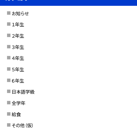
お知らせ
１年生
２年生
３年生
４年生
５年生
６年生
日本語学級
全学年
給食
その他（仮）