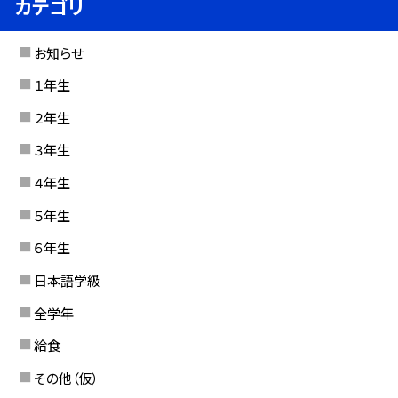
カテゴリ
お知らせ
１年生
２年生
３年生
４年生
５年生
６年生
日本語学級
全学年
給食
その他（仮）