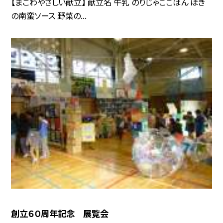
【まごわやさしい献立】 献立名 牛乳 のりじゃこごはん ほき
の南蛮ソース 野菜の...
創立６０周年記念 展覧会