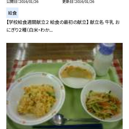
公開日
2016/01/26
更新日
2016/01/26
給食
【学校給食週間献立２ 給食の最初の献立】 献立名 牛乳 お
にぎり２種（白米・わか...