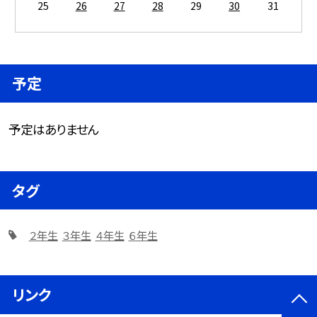
25
26
27
28
29
30
31
予定
予定はありません
タグ
２年生
３年生
４年生
６年生
リンク