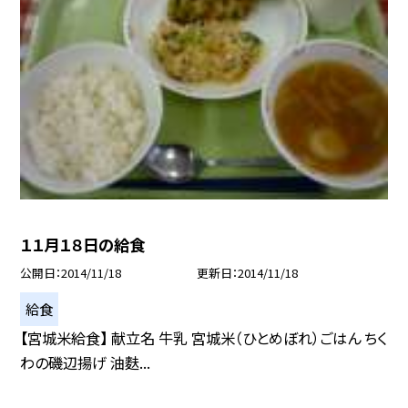
１１月１８日の給食
公開日
2014/11/18
更新日
2014/11/18
給食
【宮城米給食】 献立名 牛乳 宮城米（ひとめぼれ）ごはん ちく
わの磯辺揚げ 油麩...