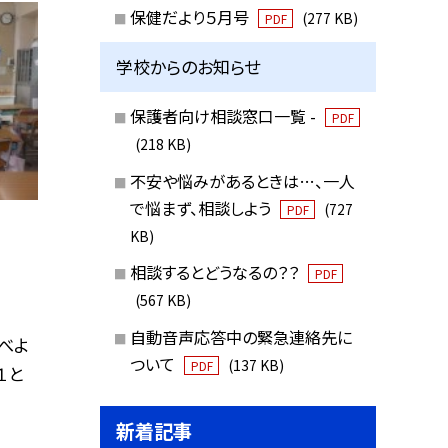
保健だより５月号
(277 KB)
PDF
学校からのお知らせ
保護者向け相談窓口一覧 -
PDF
(218 KB)
不安や悩みがあるときは…、一人
で悩まず、相談しよう
(727
PDF
KB)
相談するとどうなるの？？
PDF
(567 KB)
自動音声応答中の緊急連絡先に
べよ
ついて
(137 KB)
PDF
１と
新着記事