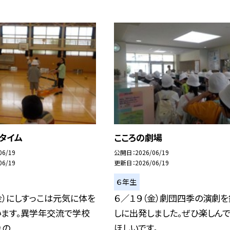
タイム
こころの劇場
06/19
公開日
2026/06/19
06/19
更新日
2026/06/19
６年生
金）にしすっこは元気に体を
６／１９（金）劇団四季の演劇
います。異学年交流で学校
しに出発しました。ぜひ楽しん
...
ほしいです。