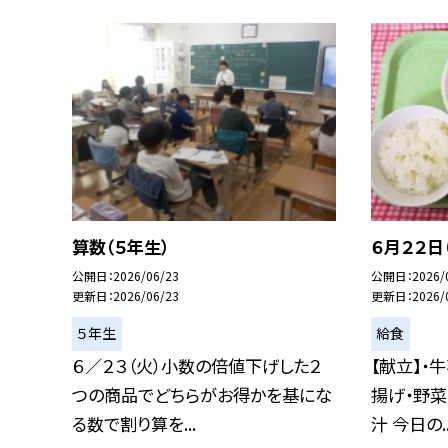
算数（５年生）
６月２２日
公開日
2026/06/23
公開日
2026/
更新日
2026/06/23
更新日
2026/
５年生
給食
６／２３（火）小数の倍値下げした２
【献立】・
つの商品でどちらがお得かを基にな
揚げ・野菜
る数で割り算を...
汁 今日の..