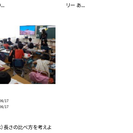
..
リー あ...
）
06/17
06/17
木）長さの比べ方を考えよ