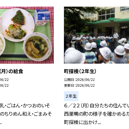
（月）の給食
町探検（２年生）
06/22
公開日
2026/06/22
06/22
更新日
2026/06/22
２年生
牛乳・ごはん・かつおのいそ
６／２２（月）自分たちの住んで
のちりめん和え・ごまみそ
西巣鴨の町の様子を確かめる
.
町探検に出かけ...