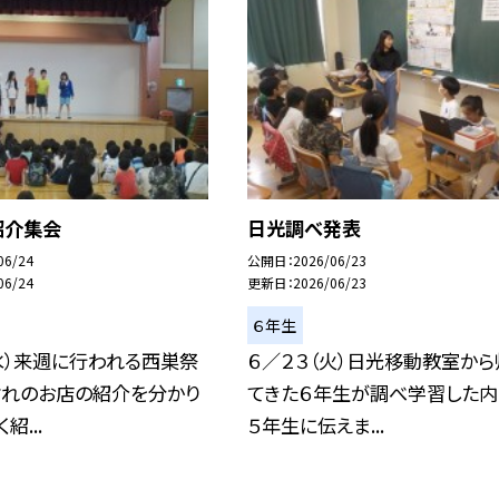
紹介集会
日光調べ発表
06/24
公開日
2026/06/23
06/24
更新日
2026/06/23
６年生
水）来週に行われる西巣祭
６／２３（火）日光移動教室から
ぞれのお店の紹介を分かり
てきた６年生が調べ学習した内
紹...
５年生に伝えま...