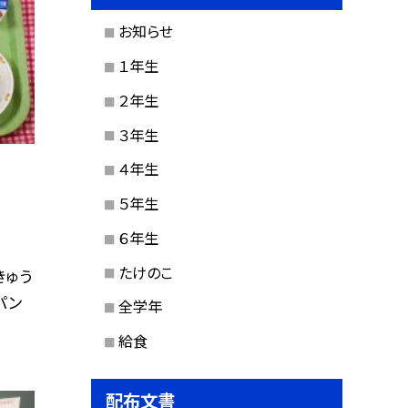
お知らせ
１年生
２年生
３年生
４年生
５年生
６年生
たけのこ
きゅう
パン
全学年
給食
配布文書