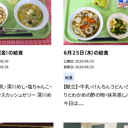
（金）の給食
６月２５日（木）の給食
06/30
公開日
2026/06/25
06/26
更新日
2026/06/25
給食
牛乳・深川めし・塩ちゃんこ・
【献立】・牛乳・けんちんうどん・
スカッシュゼリー 深川め
りとわかめの酢の物・抹茶蒸し
今日は、...