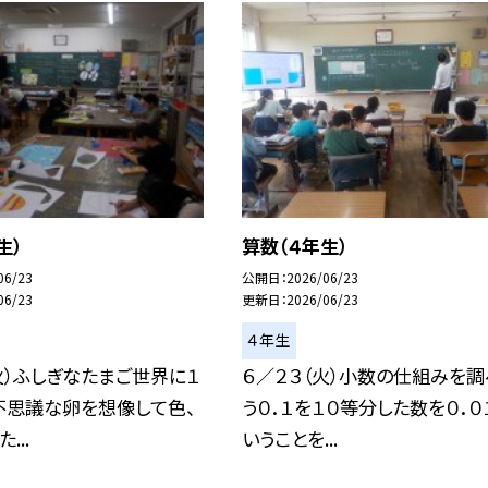
生）
算数（４年生）
06/23
公開日
2026/06/23
06/23
更新日
2026/06/23
４年生
火）ふしぎなたまご世界に１
６／２３（火）小数の仕組みを調
不思議な卵を想像して色、
う０．１を１０等分した数を０．０
...
いうことを...