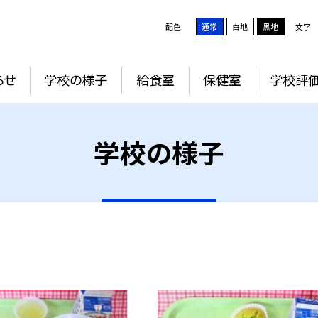
配色
通常
白地
黒地
文字
らせ
学校の様子
給食室
保健室
学校評
学校の様子