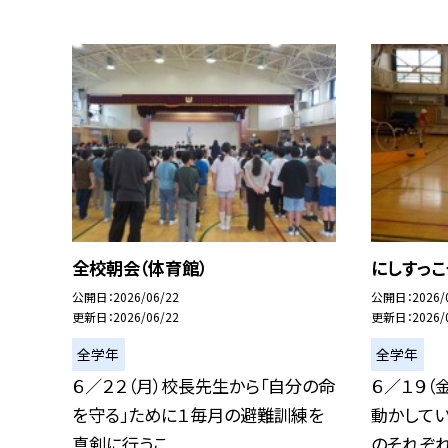
全校朝会（体育館）
にしすっこ
公開日
2026/06/22
公開日
2026/
更新日
2026/06/22
更新日
2026/
全学年
全学年
６／２２（月）校長先生から「自分の命
６／１９（
を守る」ために１毎月の避難訓練を
動かして
真剣に行うこ...
のそれぞれの