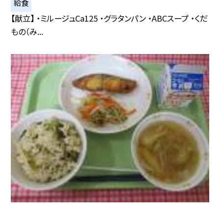
給食
【献立】 ・ミルージュCa125 ・グラタンパン ・ABCスープ ・くだ
もの（み...