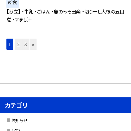
給食
【献立】 ・牛乳 ・ごはん ・魚のみそ田楽 ・切り干し大根の五目
煮 ・すまし汁 ...
1
2
3
»
カテゴリ
お知らせ
１年生