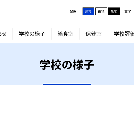
配色
通常
白地
黒地
文字
らせ
学校の様子
給食室
保健室
学校評
学校の様子