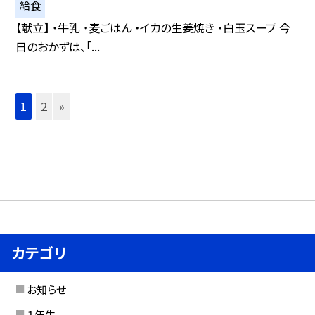
給食
【献立】 ・牛乳 ・麦ごはん ・イカの生姜焼き ・白玉スープ 今
日のおかずは、「...
1
2
»
カテゴリ
お知らせ
１年生