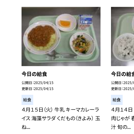
今日の給食
今日の給
公開日
2025/04/15
公開日
2025/
更新日
2025/04/15
更新日
2025/
給食
給食
４月１５日（火） 牛乳 キーマカレーラ
４月１４日
イス 海藻サラダ くだもの（きよみ） 玉
肉じゃが 
ね...
汁 旬の...