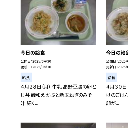
今日の給食
今日の給
公開日
2025/04/30
公開日
2025/
更新日
2025/04/30
更新日
2025/
給食
給食
４月２８日（月） 牛乳 高野豆腐の卵と
４月３０日
じ丼 磯和え かぶと新玉ねぎのみそ
けのごはん
汁 細く...
卵が...