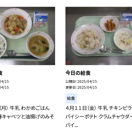
食
今日の給食
04/15
公開日
2025/04/15
04/15
更新日
2025/04/15
給食
（月） 牛乳 わかめごはん
４月１１日（金） 牛乳 チキンピラ
春キャベツと油揚げのみそ
パイシーポテト クラムチャウダー
パイ...