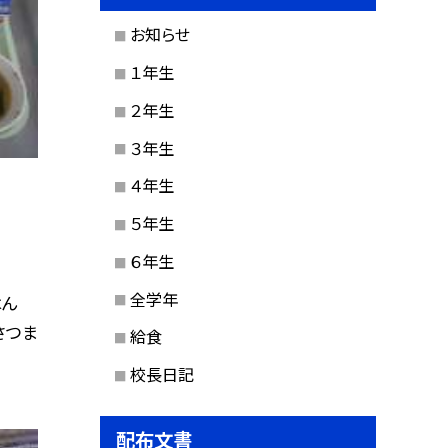
お知らせ
１年生
２年生
３年生
４年生
５年生
６年生
全学年
はん
さつま
給食
校長日記
配布文書