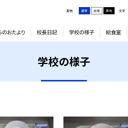
配色
通常
白地
黒地
文字
らのおたより
校長日記
学校の様子
給食室
学校の様子