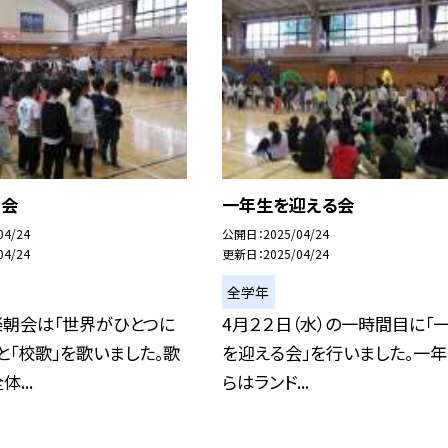
朝会
一年生を迎える会
04/24
公開日
2025/04/24
04/24
更新日
2025/04/24
全学年
楽朝会は「世界がひとつに
4月２２日（水）の一時間目に「
と「校歌」を歌いました。歌
を迎える会」を行いました。一
...
らはランド...