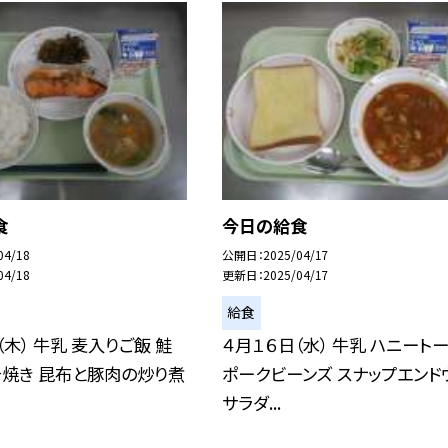
食
今日の給食
04/18
公開日
2025/04/17
04/18
更新日
2025/04/17
給食
（木） 牛乳 麦入りご飯 鮭
４月１６日（水） 牛乳 ハニート
焼き 昆布と豚肉の炒り煮
ポークビーンズ スナップエンド
サラダ...