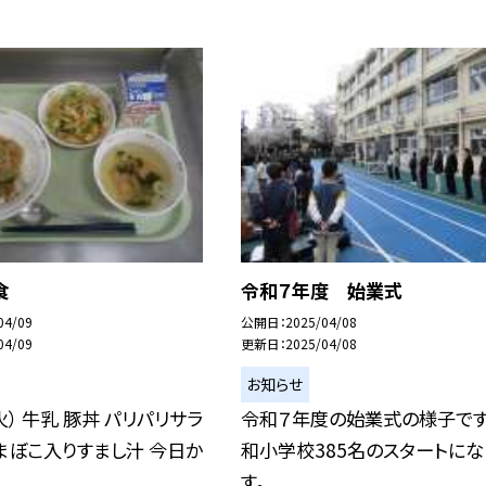
食
令和７年度 始業式
04/09
公開日
2025/04/08
04/09
更新日
2025/04/08
お知らせ
火） 牛乳 豚丼 パリパリサラ
令和７年度の始業式の様子です
まぼこ入りすまし汁 今日か
和小学校385名のスタートにな
す。