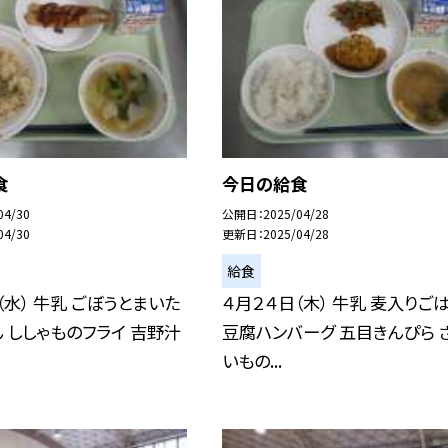
食
今日の給食
04/30
公開日
2025/04/28
04/30
更新日
2025/04/28
給食
（水） 牛乳 ごぼうとまいた
４月２４日（木） 牛乳 麦入りご
 ししゃものフライ 吉野汁
豆腐ハンバーグ 五目きんぴら 
いもの...