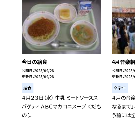
今日の給食
4月音楽
公開日
2025/04/28
公開日
2025/
更新日
2025/04/28
更新日
2025/
給食
全学年
４月２３日（水） 牛乳 ミートソースス
４月の音
パゲティ ＡＢＣマカロニスープ くだも
なるまで」
の（...
う前には全体