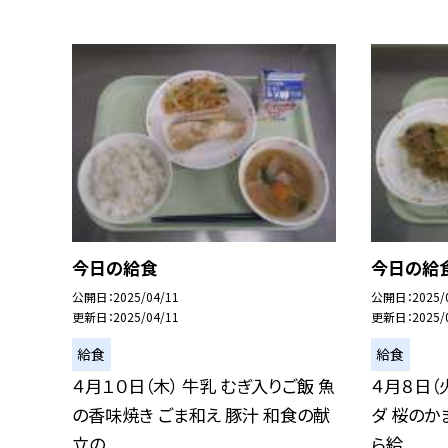
今日の給食
今日の給
公開日
2025/04/11
公開日
2025/
更新日
2025/04/11
更新日
2025/
給食
給食
４月１０日（木） 牛乳 むぎ入りご飯 魚
４月８日（
の香味焼き ごま和え 豚汁 和食の献
ダ 桜のか
立の...
ら給...