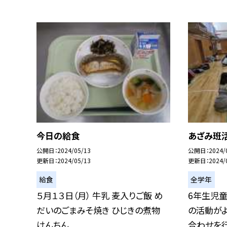
今日の給食
あざみ班
公開日
2024/05/13
公開日
2024/
更新日
2024/05/13
更新日
2024/
給食
全学年
５月１３日（月） 牛乳 麦入りご飯 め
6年生児
だいのごまみそ焼き ひじきの煮物
の活動が
けんちん...
合わせを行い