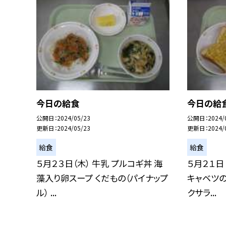
今日の給食
今日の給
公開日
2024/05/23
公開日
2024/
更新日
2024/05/23
更新日
2024/
給食
給食
５月２３日（木） 牛乳 プルコギ丼 海
５月２１日
藻入り卵スープ くだもの（パイナップ
キャベツの
ル） ...
クサラ...