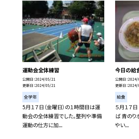
運動会全体練習
今日の給
公開日
2024/05/21
公開日
2024/
更新日
2024/05/21
更新日
2024/
全学年
給食
5月１７日（金曜日）の１時間目は運
５月１７日
動会の全体練習でした。整列や準備
ば 青のり
運動の仕方に加...
やい...