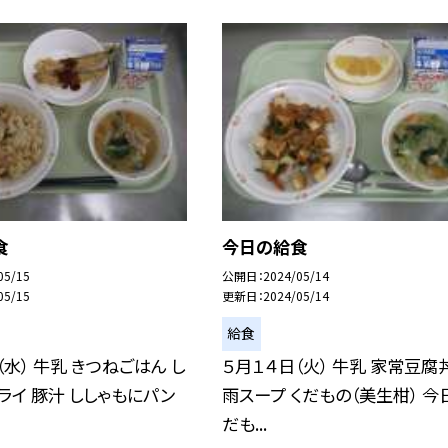
食
今日の給食
05/15
公開日
2024/05/14
05/15
更新日
2024/05/14
給食
（水） 牛乳 きつねごはん し
５月１４日（火） 牛乳 家常豆腐
ライ 豚汁 ししゃもにパン
雨スープ くだもの（美生柑） 今
だも...