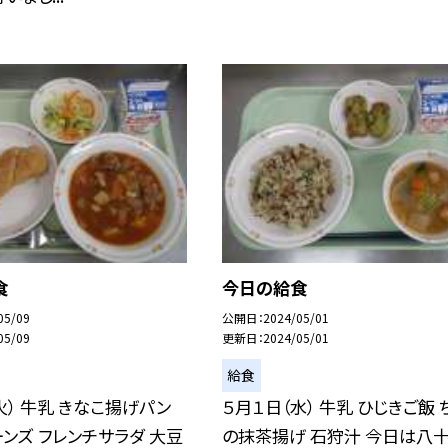
食
今日の給食
05/09
公開日
2024/05/01
05/09
更新日
2024/05/01
給食
火） 牛乳 きなこ揚げパン
５月１日（水） 牛乳 ひじきご飯 
ンズ フレンチサラダ 大豆
の抹茶揚げ 石狩汁 今日は八