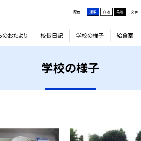
配色
通常
白地
黒地
文字
らのおたより
校長日記
学校の様子
給食室
学校の様子