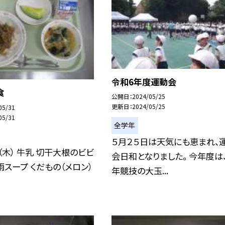
令和6年度運動会
食
公開日
2024/05/25
更新日
2024/05/25
05/31
05/31
全学年
５月２５日は天気にも恵まれ、
（木） 牛乳 切干大根のビビ
会日和となりました。 今年度は
雨スープ くだもの（メロン）
年競技の大玉...