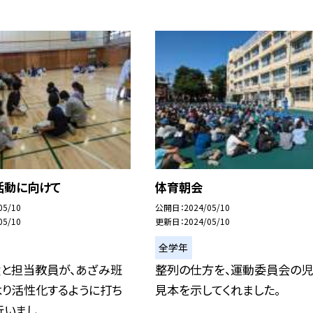
活動に向けて
体育朝会
05/10
公開日
2024/05/10
05/10
更新日
2024/05/10
全学年
童と担当教員が、あざみ班
整列の仕方を、運動委員会の
より活性化するように打ち
見本を示してくれました。
まし...