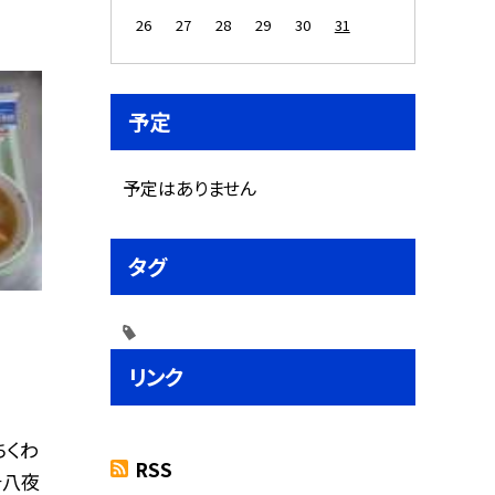
26
27
28
29
30
31
予定
予定はありません
タグ
リンク
ちくわ
RSS
十八夜