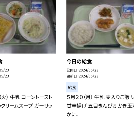
食
今日の給食
05/23
公開日
2024/05/23
05/23
更新日
2024/05/23
給食
（火） 牛乳 コーントースト
５月２０（月） 牛乳 麦入りご飯 
クリームスープ ガーリッ
甘辛揚げ 五目きんぴら かき玉
かに...