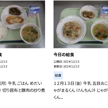
食
今日の給食
12/13
公開日
2024/12/13
12/13
更新日
2024/12/13
給食
（月） 牛乳 ごはん めだい
１２月１３日（金） 牛乳 五目おこ
き 切り昆布と豚肉の炒り煮
ゃがまるくん けんちん汁 じゃ
くん...