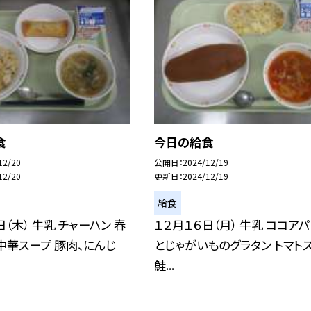
食
今日の給食
12/20
公開日
2024/12/19
12/20
更新日
2024/12/19
給食
日（木） 牛乳 チャーハン 春
１２月１６日（月） 牛乳 ココアパ
中華スープ 豚肉、にんじ
とじゃがいものグラタン トマト
鮭...