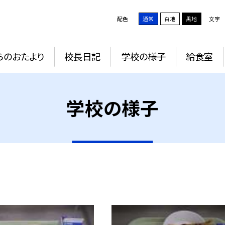
配色
通常
白地
黒地
文字
らのおたより
校長日記
学校の様子
給食室
学校の様子