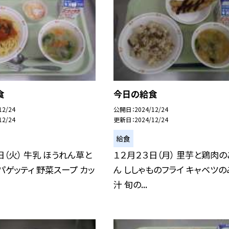
食
今日の給食
12/24
公開日
2024/12/24
12/24
更新日
2024/12/24
給食
日（火） 牛乳 ほうれん草と
１２月２３日（月） 里芋と鶏肉の
パゲッティ 野菜スープ カッ
ん ししゃものフライ キャベツの
汁 旬の...