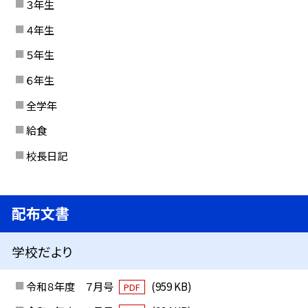
３年生
４年生
５年生
６年生
全学年
給食
校長日記
配布文書
学校だより
令和８年度 ７月号
(959 KB)
PDF