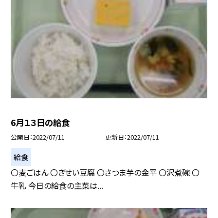
6月１３日の給食
公開日
2022/07/11
更新日
2022/07/11
給食
〇麦ごはん 〇ぎせい豆腐 〇さつま芋の金平 〇沢煮碗 〇
牛乳 今日の給食の主菜は...