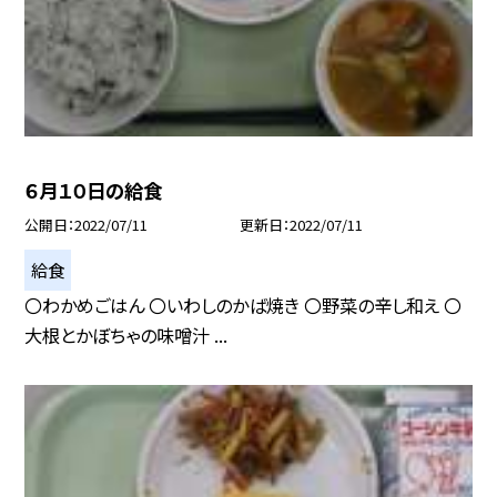
６月１０日の給食
公開日
2022/07/11
更新日
2022/07/11
給食
〇わかめごはん 〇いわしのかば焼き 〇野菜の辛し和え 〇
大根とかぼちゃの味噌汁 ...