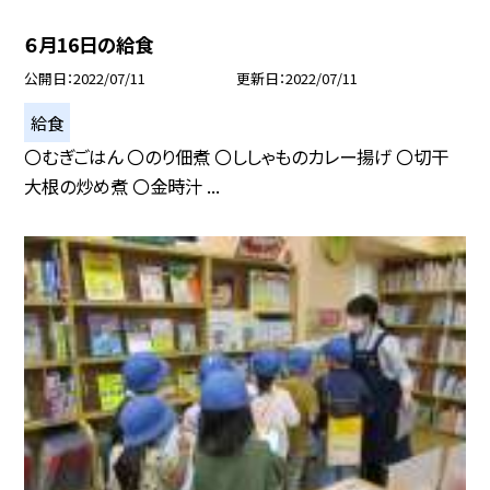
６月16日の給食
公開日
2022/07/11
更新日
2022/07/11
給食
〇むぎごはん 〇のり佃煮 〇ししゃものカレー揚げ 〇切干
大根の炒め煮 〇金時汁 ...