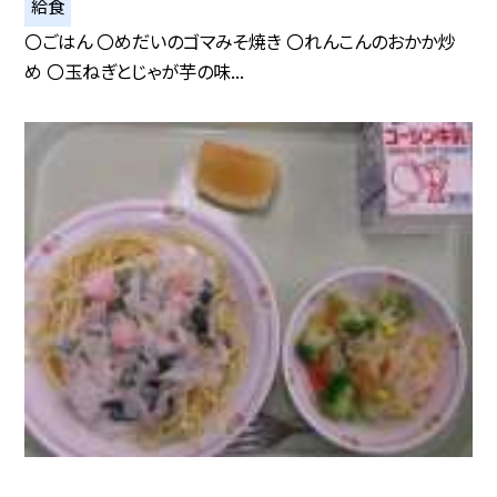
給食
〇ごはん 〇めだいのゴマみそ焼き 〇れんこんのおかか炒
め 〇玉ねぎとじゃが芋の味...