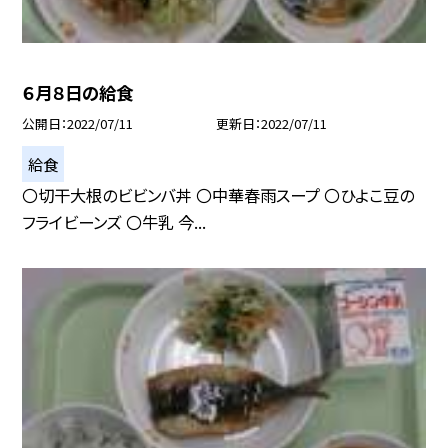
６月８日の給食
公開日
2022/07/11
更新日
2022/07/11
給食
〇切干大根のビビンバ丼 〇中華春雨スープ 〇ひよこ豆の
フライビーンズ 〇牛乳 今...