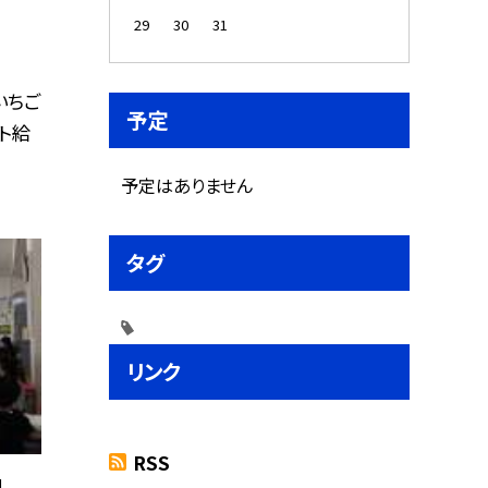
29
30
31
いちご
予定
ト給
予定はありません
タグ
リンク
RSS
」