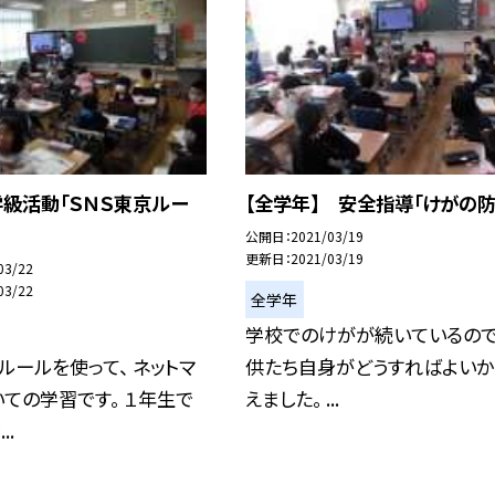
学級活動「ＳＮＳ東京ルー
【全学年】 安全指導「けがの防
公開日
2021/03/19
更新日
2021/03/19
03/22
03/22
全学年
学校でのけがが続いているので
ルールを使って、 ネットマ
供たち自身がどうすればよいか
ての学習です。 １年生で
えました。 ...
..