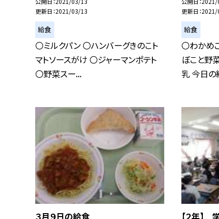
公開日
2021/03/13
公開日
2021/
更新日
2021/03/13
更新日
2021/
給食
給食
〇ミルクパン 〇ハンバーグきのこト
〇わかめご
マトソースがけ 〇ジャーマンポテト
ぼこと野菜
〇野菜スー...
乳 今日の給
３月９日の給食
【２年】 