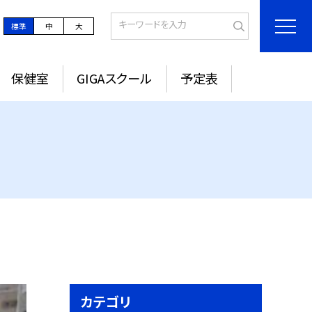
標準
中
大
保健室
GIGAスクール
予定表
カテゴリ