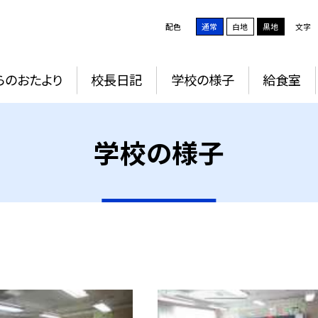
配色
通常
白地
黒地
文字
らのおたより
校長日記
学校の様子
給食室
学校の様子