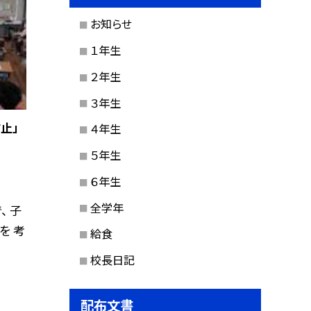
お知らせ
１年生
２年生
３年生
止」
４年生
５年生
６年生
全学年
、 子
を 考
給食
校長日記
配布文書