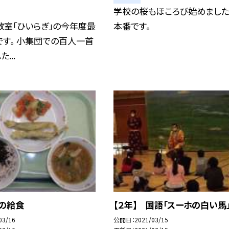
学校の桜もほころび始めました。
教室「ひいらぎ」の今年度最
本番です。
す。 小集団での百人一首
...
日の給食
【２年】 国語「スーホの白い馬
03/16
公開日
2021/03/15