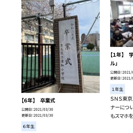
【１年】 
ル」
公開日
2021/
更新日
2021/
１年生
ＳＮＳ東京
【６年】 卒業式
ナーについ
公開日
2021/03/30
もスマホを.
更新日
2021/03/30
６年生