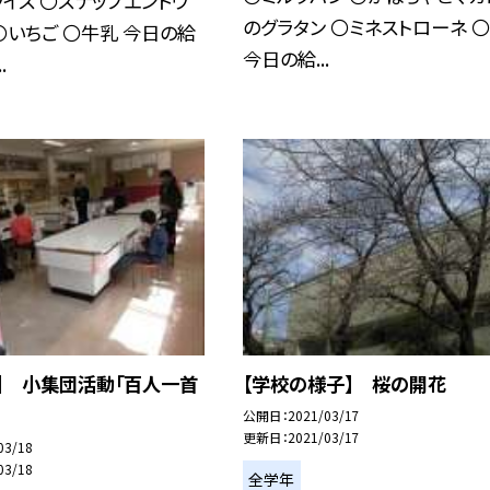
イス 〇スナップエンドウ
のグラタン 〇ミネストローネ 
〇いちご 〇牛乳 今日の給
今日の給...
.
】 小集団活動「百人一首
【学校の様子】 桜の開花
公開日
2021/03/17
更新日
2021/03/17
03/18
03/18
全学年