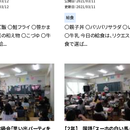
03/12
公開日
2021/03/11
03/12
更新日
2021/03/11
給食
飯 〇鮭フライ 〇笹かま
〇親子丼 〇パリパリサラダ 〇
の和え物 〇こづゆ 〇牛
〇牛乳 今日の給食は、リクエス
...
食で選ば...
学級会「思い出パーティを
【２年】 国語「スーホの白い馬