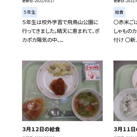
更新日
2021/03/17
更新日
2021/
５年生
給食
５年生は校外学習で飛鳥山公園に
〇赤米ごは
行ってきました。晴天に恵まれて、ポ
しゃものカ
カポカ陽気の中、...
付け 〇新..
３月１２日の給食
３月１１