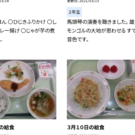
03/16
更新日
2021/03/15
２年生
ん 〇ひじきふりかけ 〇し
馬頭琴の演奏を聴きました。 
レー揚げ 〇じゃが芋の煮
モンゴルの大地が思わせる す
.
音色です。
日の給食
３月１０日の給食