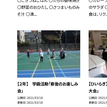
〇こぎつねごはん 〇たらの香味焼き
〇カレーラ
〇野菜のおひたし 〇さつまいものみ
のサラダ 
そ汁 〇清...
食は、リク..
【２年】 学級活動「最後のお楽しみ
【ひいらぎ
会」
大会」
公開日
2021/03/18
公開日
2021/
更新日
2021/03/18
更新日
2021/