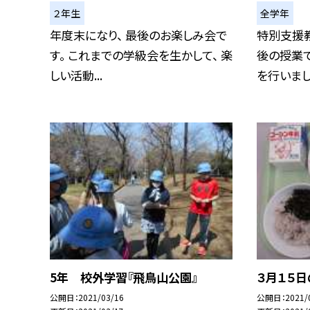
２年生
全学年
年度末になり、 最後のお楽しみ会で
特別支援
す。 これまでの学級会を生かして、 楽
後の授業で
しい活動...
を行いました
5年 校外学習『飛鳥山公園』
３月１５
公開日
2021/03/16
公開日
2021/