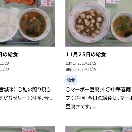
日の給食
１１月２５日の給食
11/28
公開日
2020/11/27
11/28
更新日
2020/11/27
給食
宮城米） 〇鮭の照り焼き
〇マーボー豆腐丼 〇中華春雨
すだちゼリー 〇牛乳 今日
プ 〇牛乳 今日の給食は、マー
豆腐丼です。 ...