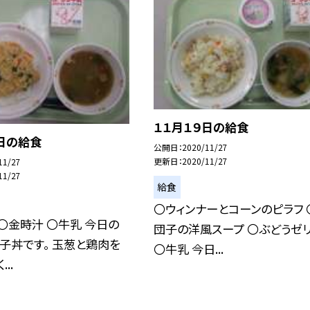
１１月１９日の給食
日の給食
公開日
2020/11/27
更新日
2020/11/27
11/27
11/27
給食
〇ウィンナーとコーンのピラフ 
〇金時汁 〇牛乳 今日の
団子の洋風スープ 〇ぶどうゼ
子丼です。 玉葱と鶏肉を
〇牛乳 今日...
..