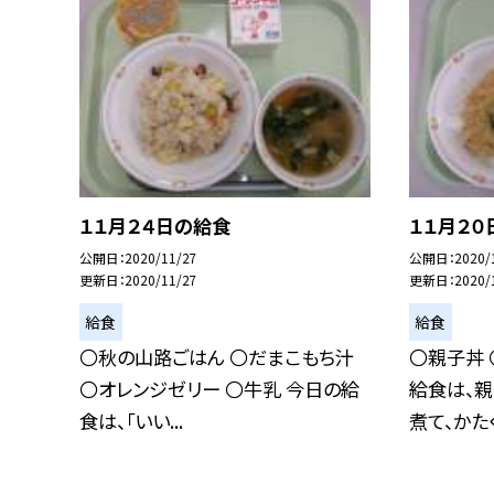
１１月２４日の給食
１１月２０
公開日
2020/11/27
公開日
2020/
更新日
2020/11/27
更新日
2020/
給食
給食
〇秋の山路ごはん 〇だまこもち汁
〇親子丼 
〇オレンジゼリー 〇牛乳 今日の給
給食は、親
食は、「いい...
煮て、かたく.