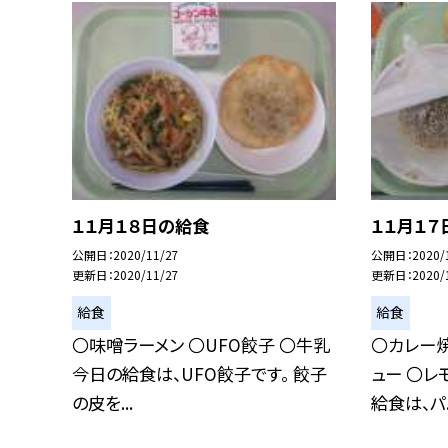
１１月１８日の給食
１１月１７
公開日
2020/11/27
公開日
2020/
更新日
2020/11/27
更新日
2020/
給食
給食
〇味噌ラーメン 〇UFO餃子 〇牛乳
〇カレー焼
今日の給食は、UFO餃子です。 餃子
ュー 〇レ
の皮を...
給食は、パ..