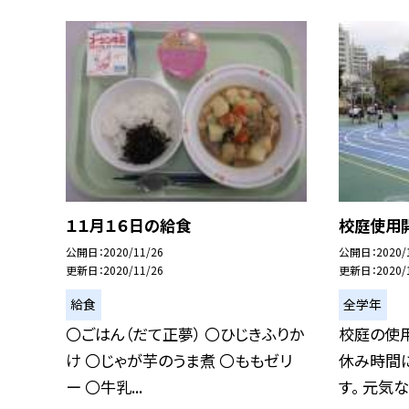
１１月１６日の給食
校庭使用
公開日
2020/11/26
公開日
2020/
更新日
2020/11/26
更新日
2020/
給食
全学年
〇ごはん（だて正夢） 〇ひじきふりか
校庭の使用
け 〇じゃが芋のうま煮 〇ももゼリ
休み時間
ー 〇牛乳...
す。 元気な