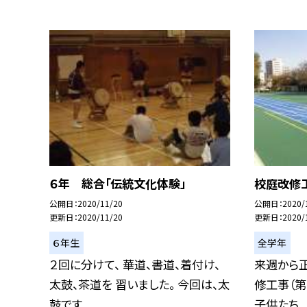
６年 総合「伝統文化体験」
校庭改修工
公開日
2020/11/20
公開日
2020/
更新日
2020/11/20
更新日
2020/
６年生
全学年
２回に分けて、 華道、書道、着付け、
来週から正
太鼓、茶道を 習いました。 今回は、太
修工事（第
鼓です...
子供たち...