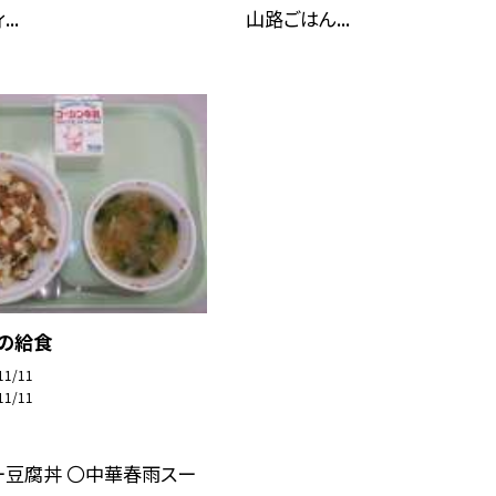
..
山路ごはん...
日の給食
11/11
11/11
ー豆腐丼 〇中華春雨スー