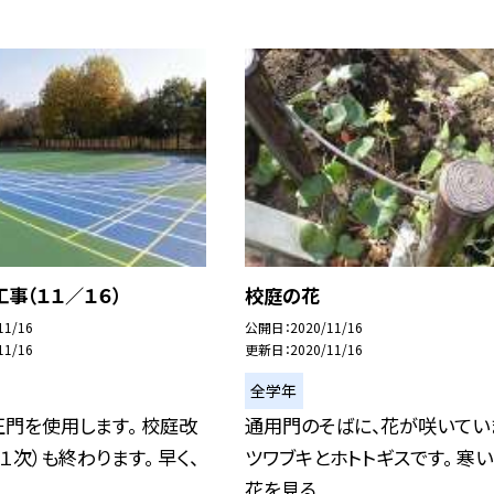
事（１１／１６）
校庭の花
11/16
公開日
2020/11/16
11/16
更新日
2020/11/16
全学年
門を使用します。 校庭改
通用門のそばに、花が咲いてい
１次）も終わります。 早く、
ツワブキとホトトギスです。 寒い
花を見る...