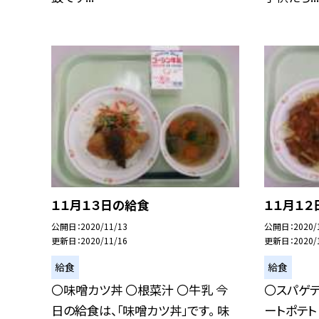
１１月１３日の給食
１１月１２
公開日
2020/11/13
公開日
2020/
更新日
2020/11/16
更新日
2020/
給食
給食
〇味噌カツ丼 〇根菜汁 〇牛乳 今
〇スパゲテ
日の給食は、「味噌カツ丼」です。 味
ートポテト