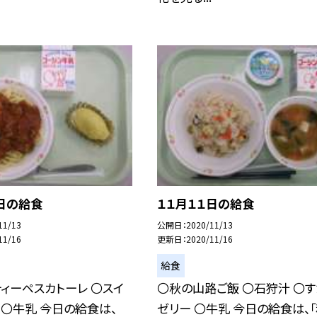
日の給食
１１月１１日の給食
11/13
公開日
2020/11/13
11/16
更新日
2020/11/16
給食
ィーペスカトーレ 〇スイ
〇秋の山路ご飯 〇石狩汁 〇す
 〇牛乳 今日の給食は、
ゼリー 〇牛乳 今日の給食は、