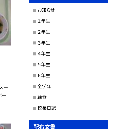
お知らせ
１年生
２年生
３年生
４年生
５年生
６年生
全学年
スー
ボー
給食
校長日記
配布文書