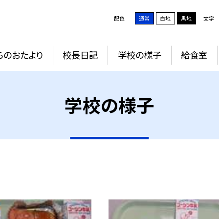
配色
通常
白地
黒地
文字
らのおたより
校長日記
学校の様子
給食室
学校の様子