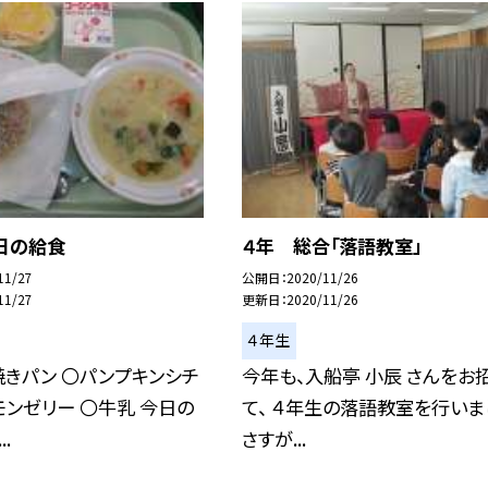
日の給食
４年 総合「落語教室」
11/27
公開日
2020/11/26
11/27
更新日
2020/11/26
４年生
きパン 〇パンプキンシチ
今年も、入船亭 小辰 さんをお
モンゼリー 〇牛乳 今日の
て、 ４年生の落語教室を行いま
.
さすが...