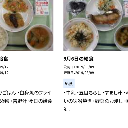
給食
9月6日の給食
09/12
公開日
2019/09/09
09/12
更新日
2019/09/09
給食
きびごはん ・白身魚のフライ
・牛乳 ・五目ちらし ・すまし汁 
め物 ・吉野汁 今日の給食
いの味噌焼き ・野菜のお浸し ・
9...