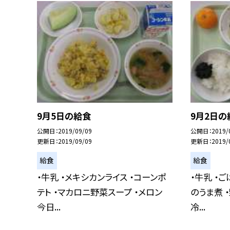
9月5日の給食
9月2日の
公開日
2019/09/09
公開日
2019/
更新日
2019/09/09
更新日
2019/
給食
給食
・牛乳 ・メキシカンライス ・コーンポ
・牛乳 ・ご
テト ・マカロニ野菜スープ ・メロン
のうま煮 
今日...
冷...