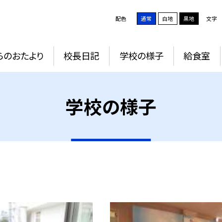
配色
通常
白地
黒地
文字
らのおたより
校長日記
学校の様子
給食室
学校の様子