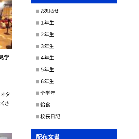
お知らせ
１年生
２年生
３年生
見学
４年生
５年生
６年生
全学年
ラネタ
たくさ
給食
校長日記
配布文書