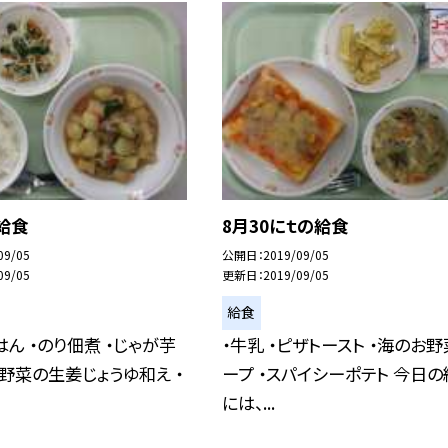
給食
8月30にｔの給食
09/05
公開日
2019/09/05
09/05
更新日
2019/09/05
給食
はん ・のり佃煮 ・じゃが芋
・牛乳 ・ピザトースト ・海のお
・野菜の生姜じょうゆ和え ・
ープ ・スパイシーポテト 今日
には、...