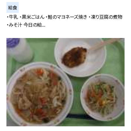
給食
・牛乳 ・黒米ごはん ・鮭のマヨネーズ焼き ・凍り豆腐の煮物
・みそ汁 今日の給...