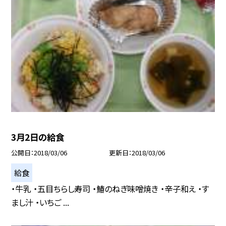
3月2日の給食
公開日
2018/03/06
更新日
2018/03/06
給食
・牛乳 ・五目ちらし寿司 ・鰆のねぎ味噌焼き ・辛子和え ・す
まし汁 ・いちご ...