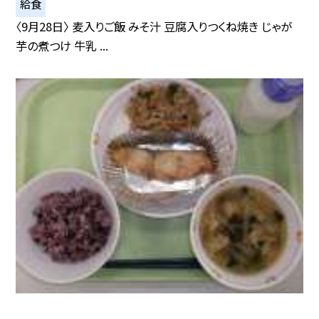
給食
〈9月28日〉 麦入りご飯 みそ汁 豆腐入りつくね焼き じゃが
芋の煮つけ 牛乳 ...