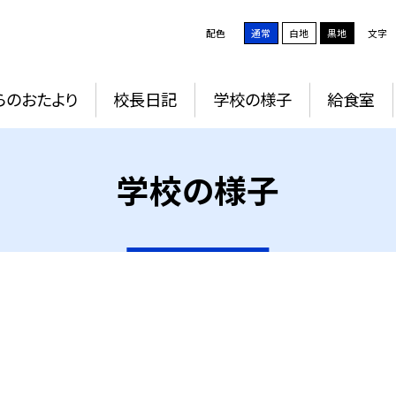
配色
通常
白地
黒地
文字
らのおたより
校長日記
学校の様子
給食室
学校の様子