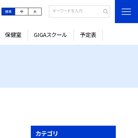
標準
中
大
保健室
GIGAスクール
予定表
カテゴリ