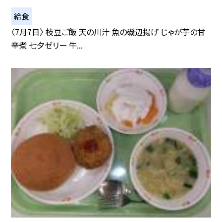
給食
〈7月7日〉 枝豆ご飯 天の川汁 魚の磯辺揚げ じゃが芋の甘
辛煮 七夕ゼリー 牛...