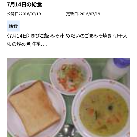
7月14日の給食
公開日
2016/07/19
更新日
2016/07/19
給食
〈7月14日〉 きびご飯 みそ汁 めだいのごまみそ焼き 切干大
根の炒め煮 牛乳 ...