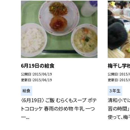
6月19日の給食
梅干し学校
公開日
2015/06/19
公開日
2015/
更新日
2015/06/19
更新日
2015/
給食
３年生
〈6月19日〉 ご飯 むらくもスープ ポテ
清和小で
トコロッケ 春雨の炒め物 牛乳 一つ
習の時間
一...
使って、梅干