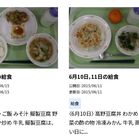
の給食
6月10日，11日の給食
06/15
公開日
2015/06/11
06/15
更新日
2015/06/11
給食
〉 ご飯 みそ汁 擬製豆腐 野
〈6月10日〉 高野豆腐丼 わか
炒め 牛乳 擬製豆腐は、
菜の酢の物 冷凍みかん 牛乳 
い日に...