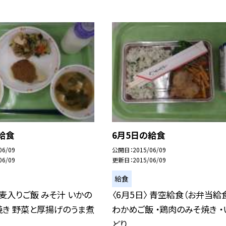
給食
6月5日の給食
06/09
公開日
2015/06/09
06/09
更新日
2015/06/09
給食
〉 麦入りご飯 みそ汁 いかの
〈6月5日〉 青空給食（お弁当給食
焼き 野菜と厚揚げのうま煮
わかめご飯 ・鶏肉のみそ焼き ・
どり...