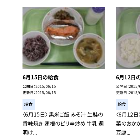
6月15日の給食
6月12日
公開日
2015/06/15
公開日
2015/
更新日
2015/06/15
更新日
2015/
給食
給食
〈6月15日〉 黒米ご飯 みそ汁 生鮭の
〈6月12日
香味焼き 蓮根のピリ辛炒め 牛乳 週
菜のおかか
明け...
豆腐...