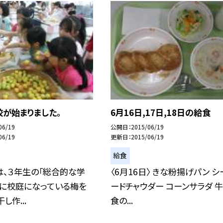
が始まりました。
6月16日,17日,18日の給食
06/19
公開日
2015/06/19
06/19
更新日
2015/06/19
給食
は、３年生の「総合的な学
〈6月16日〉 きな粉揚げパン シ
」に校庭になっている梅を
ードチャウダー コーンサラダ 牛
し作...
食の...