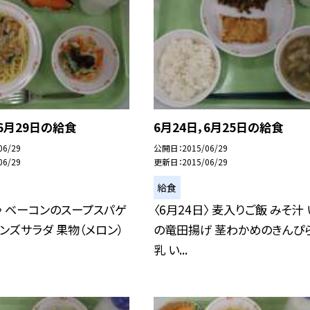
、6月29日の給食
6月24日，6月25日の給食
06/29
公開日
2015/06/29
06/29
更新日
2015/06/29
給食
日〉 ベーコンのスープスパゲ
〈6月24日〉 麦入りご飯 みそ汁
ーンズサラダ 果物（メロン）
の竜田揚げ 茎わかめのきんぴら
乳 い...