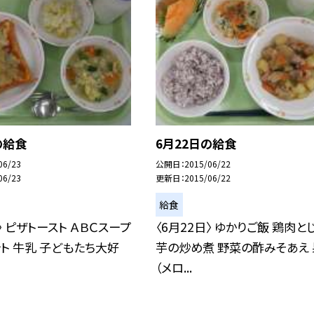
の給食
6月22日の給食
06/23
公開日
2015/06/22
06/23
更新日
2015/06/22
給食
〉 ピザトースト ＡＢＣスープ
〈6月22日〉 ゆかりご飯 鶏肉と
ト 牛乳 子どもたち大好
芋の炒め煮 野菜の酢みそあえ
（メロ...