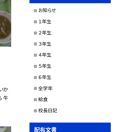
お知らせ
１年生
２年生
３年生
４年生
５年生
６年生
全学年
 いか
 牛
給食
校長日記
配布文書