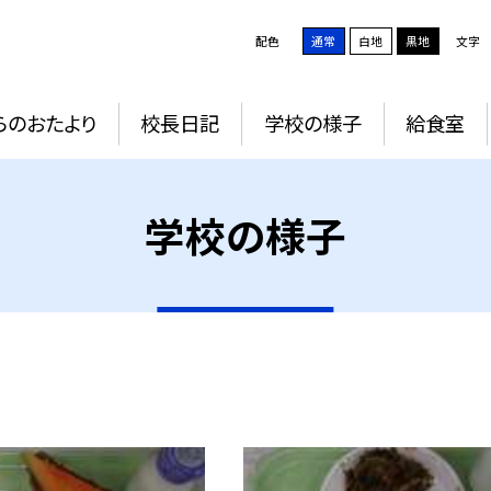
配色
通常
白地
黒地
文字
らのおたより
校長日記
学校の様子
給食室
学校の様子