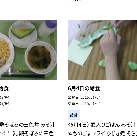
給食
6月4日の給食
06/04
公開日
2015/06/04
06/04
更新日
2015/06/04
給食
〉 鶏そぼろの三色丼 みそ汁
〈6月4日〉 麦入りごはん みそ汁
ン） 牛乳 鶏そぼろの三色
ゃものごまフライ ひじき煮 そら