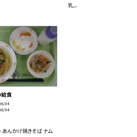
乳...
の給食
06/04
06/04
日〉 あんかけ焼きそば ナム