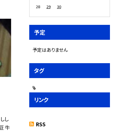
28
29
30
予定
予定はありません
タグ
リンク
 しし
RSS
豆 牛