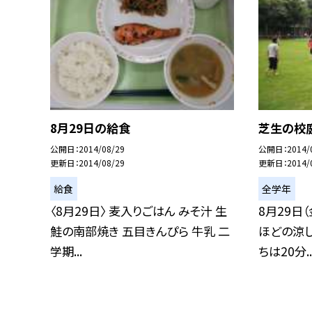
8月29日の給食
芝生の校
公開日
2014/08/29
公開日
2014/
更新日
2014/08/29
更新日
2014/
給食
全学年
〈8月29日〉 麦入りごはん みそ汁 生
8月29日
鮭の南部焼き 五目きんぴら 牛乳 二
ほどの涼し
学期...
ちは20分..