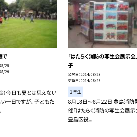
庭で
「はたらく消防の写生会展示会
子
08/29
08/29
公開日
2014/08/29
更新日
2014/08/29
２年生
（金）今日も夏とは思えない
い一日ですが、 子どもた
8月18日〜8月22日 豊島消防
.
催「はたらく消防の写生会展示
豊島区役...