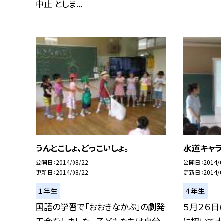
中止 としま...
うんとこしょ、どっこいしょ。
水道キャ
公開日
2014/08/22
公開日
2014/
更新日
2014/08/22
更新日
2014/
１年生
４年生
国語の学習で「おおきなかぶ」の劇発
５月２６日
表会をしました。 子どもたちは自分
に招いて