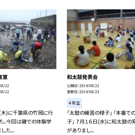
教室
和太鼓発表会
08/22
公開日
2014/08/22
08/22
更新日
2014/08/22
４年生
(木)に千葉県の竹岡に行
「太鼓の練習の様子」 「本番で
した。今回は磯での体験学
子」 ７月１６日(水)に和太鼓の
た...
がありまし...