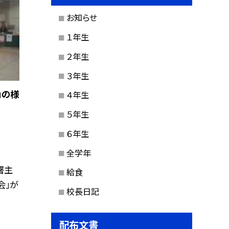
お知らせ
１年生
２年生
３年生
」の様
４年生
５年生
６年生
全学年
署主
給食
会」が
校長日記
配布文書