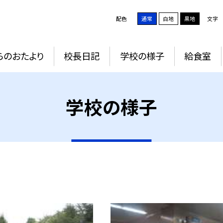
配色
通常
白地
黒地
文字
らのおたより
校長日記
学校の様子
給食室
学校の様子