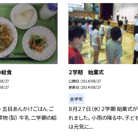
の給食
２学期 始業式
08/27
公開日
2014/08/27
08/27
更新日
2014/08/27
全学年
日〉 五目あんかけごはん ご
８月２７日（水）２学期 始業式
果物（梨） 牛乳 二学期の給
れました。 小雨の降る中、子ど
は元気に...