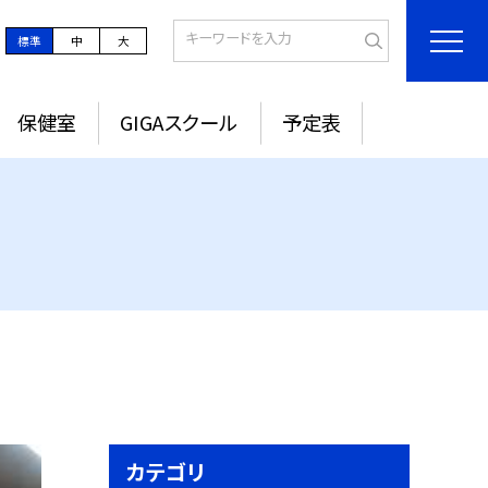
標準
中
大
保健室
GIGAスクール
予定表
カテゴリ