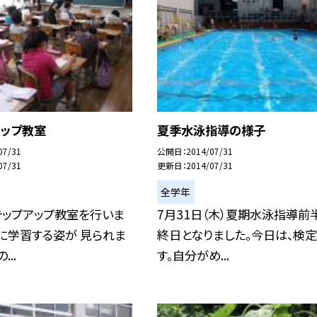
アップ教室
夏季水泳指導の様子
07/31
公開日
2014/07/31
07/31
更新日
2014/07/31
全学年
テップアップ教室を行いま
7月31日（木）夏期水泳指導前
に学習する姿が 見られま
終日となりました。今日は、検
...
す。自分がめ...