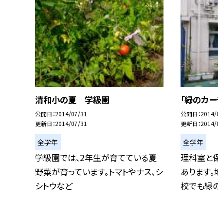
清和小の夏 学級園
「緑のカー
公開日
2014/07/31
公開日
2014/
更新日
2014/07/31
更新日
2014/
全学年
全学年
学級園では、2年生が育てている夏
理科室と
野菜が育っています。トマトやナス、シ
あります。
シトウなど
校でも緑のカ