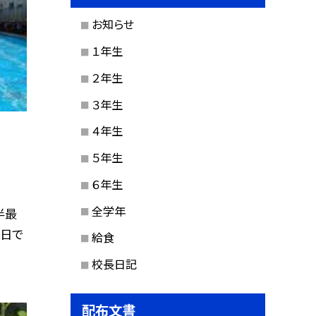
お知らせ
１年生
２年生
３年生
４年生
５年生
６年生
全学年
半最
定日で
給食
校長日記
配布文書