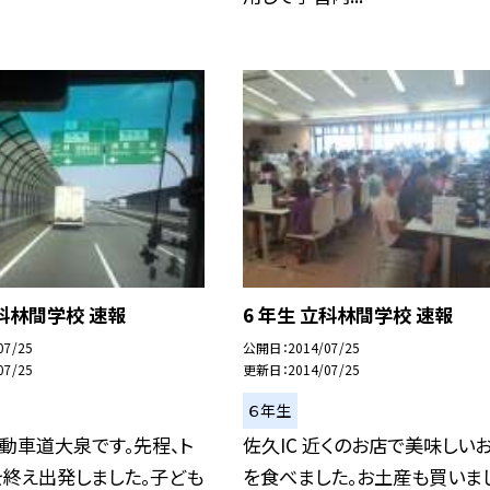
立科林間学校 速報
6 年生 立科林間学校 速報
07/25
公開日
2014/07/25
07/25
更新日
2014/07/25
６年生
動車道大泉です。先程、ト
佐久IC 近くのお店で美味しい
を終え出発しました。子ども
を食べました。お土産も買いま