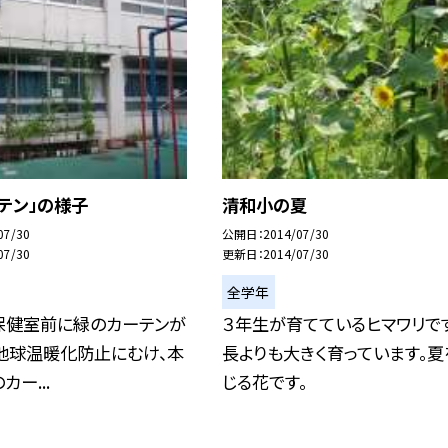
テン」の様子
清和小の夏
07/30
公開日
2014/07/30
07/30
更新日
2014/07/30
全学年
保健室前に緑のカーテンが
３年生が育てているヒマワリで
地球温暖化防止にむけ、本
長よりも大きく育っています。夏
ー...
じる花です。