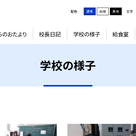
配色
通常
白地
黒地
文字
らのおたより
校長日記
学校の様子
給食室
学校の様子