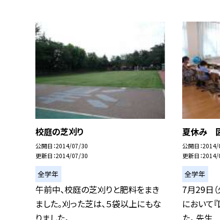
校庭の芝刈り
夏休み 
公開日
2014/07/30
公開日
2014/
更新日
2014/07/30
更新日
2014/
全学年
全学年
午前中、校庭の芝刈りと肥料をまき
7月29日
ました。刈った芝は、５袋以上にもな
において『
りました。
た。 先生...