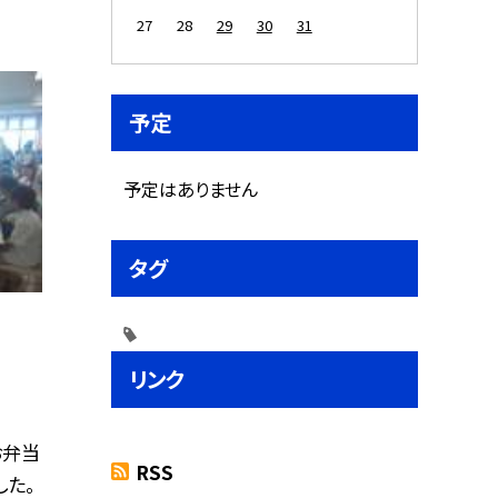
27
28
29
30
31
予定
予定はありません
タグ
リンク
お弁当
RSS
した。