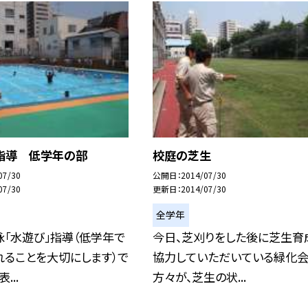
指導 低学年の部
校庭の芝生
07/30
公開日
2014/07/30
07/30
更新日
2014/07/30
全学年
「水遊び」指導（低学年で
今日、芝刈りをした後に芝生育
れることを大切にします）で
協力していただいている緑化
...
方々が、芝生の状...