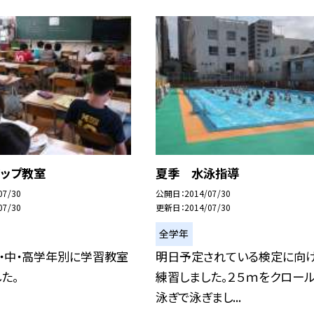
アップ教室
夏季 水泳指導
07/30
公開日
2014/07/30
07/30
更新日
2014/07/30
全学年
・中・高学年別に学習教室
明日予定されている検定に向け
た。
練習しました。２５ｍをクロー
泳ぎで泳ぎまし...