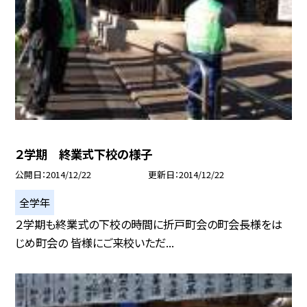
２学期 終業式下校の様子
公開日
2014/12/22
更新日
2014/12/22
全学年
２学期も終業式の下校の時間に折戸町会の町会長様をは
じめ町会の 皆様にご来校いただ...