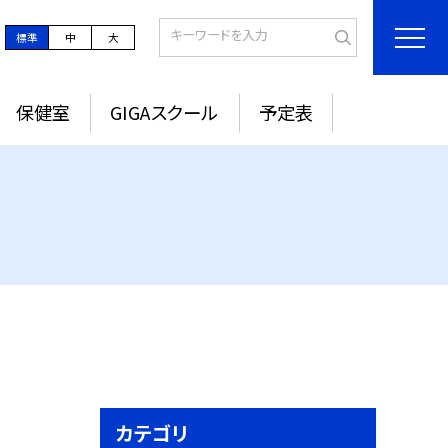
標準
中
大
保健室
GIGAスクール
予定表
カテゴリ