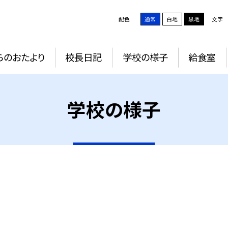
配色
通常
白地
黒地
文字
らのおたより
校長日記
学校の様子
給食室
学校の様子