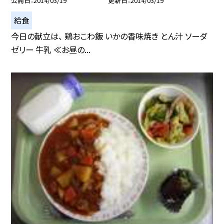
公開日
2014/03/19
更新日
2014/03/19
給食
今日の献立は、 鶏おこわ飯 いかの香味焼き とん汁 ソーダ
ゼリー 牛乳 ≪お昼の...